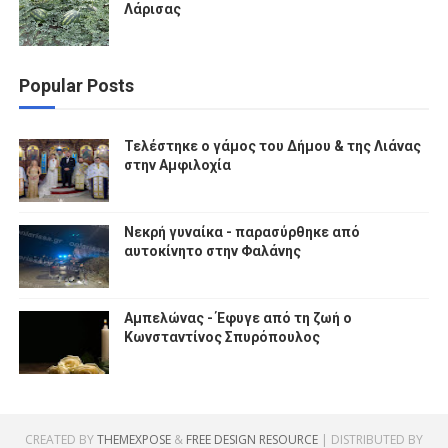
Λάρισας
Popular Posts
Τελέστηκε ο γάμος του Δήμου & της Λιάνας
στην Αμφιλοχία
Νεκρή γυναίκα - παρασύρθηκε από
αυτοκίνητο στην Φαλάνης
Αμπελώνας - Έφυγε από τη ζωή ο
Κωνσταντίνος Σπυρόπουλος
CREATED BY
THEMEXPOSE
&
FREE DESIGN RESOURCE
| DISTRIBUTED BY