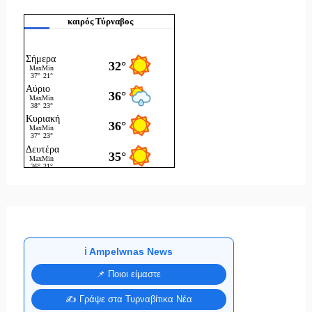
καιρός Τύρναβος
ℹ️ Ampelwnas News
📌 Ποιοι είμαστε
✍️ Γράψε στα Τυρναβίτικα Νέα