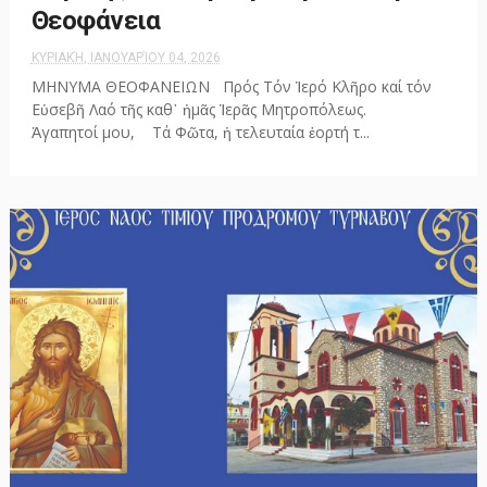
Θεοφάνεια
ΚΥΡΙΑΚΉ, ΙΑΝΟΥΑΡΊΟΥ 04, 2026
ΜΗΝΥΜΑ ΘΕΟΦΑΝΕΙΩΝ Πρός Τόν Ἱερό Κλῆρο καί τόν
Εὐσεβῆ Λαό τῆς καθ᾽ ἡμᾶς Ἱερᾶς Μητροπόλεως.
Ἀγαπητοί μου, ​ Τά Φῶτα, ἡ τελευταία ἑορτή τ...