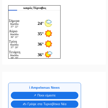
καιρός Τύρναβος
ℹ️ Ampelwnas News
📌 Ποιοι είμαστε
✍️ Γράψε στα Τυρναβίτικα Νέα