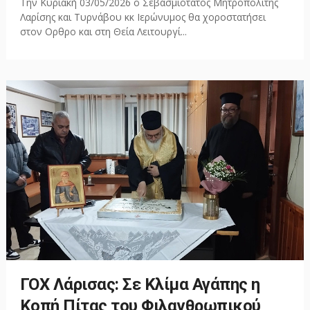
Την Κυριακή 03/05/2026 ο Σεβασμιοτατος Μητροπολίτης
Λαρίσης και Τυρνάβου κκ Ιερώνυμος θα χοροστατήσει
στον Ορθρο και στη Θεία Λειτουργί...
ΓΟΧ Λάρισας: Σε Κλίμα Αγάπης η
Κοπή Πίτας του Φιλανθρωπικού