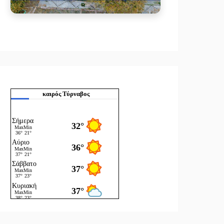
καιρός Τύρναβος