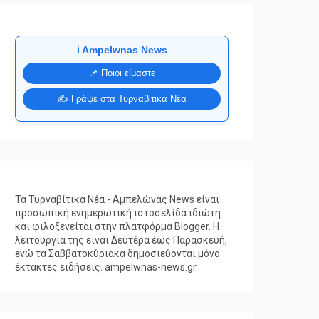
ℹ️ Ampelwnas News
📌 Ποιοι είμαστε
✍️ Γράψε στα Τυρναβίτικα Νέα
Τα Τυρναβίτικα Νέα - Αμπελώνας News είναι
προσωπική ενημερωτική ιστοσελίδα ιδιώτη
και φιλοξενείται στην πλατφόρμα Blogger. Η
λειτουργία της είναι Δευτέρα έως Παρασκευή,
ενώ τα Σαββατοκύριακα δημοσιεύονται μόνο
έκτακτες ειδήσεις. ampelwnas-news.gr