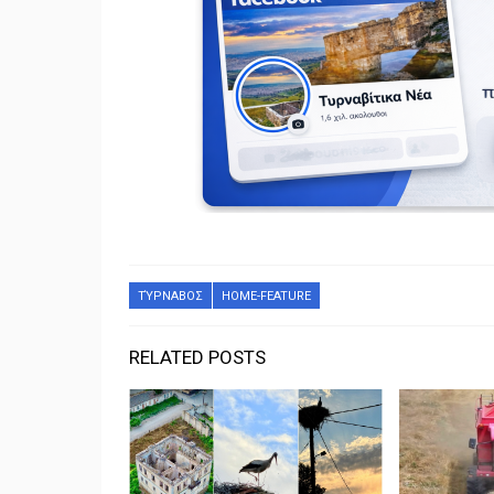
ΤΎΡΝΑΒΟΣ
HOME-FEATURE
RELATED POSTS