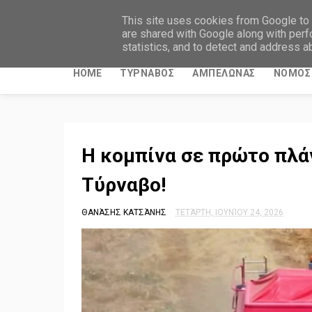
ΤΥΡΝΑΒΙΤΙΚΑ ΝΕΑ
This site uses cookies from Google to d
are shared with Google along with perf
statistics, and to detect and address a
HOME
ΤΥΡΝΑΒΟΣ
ΑΜΠΕΛΩΝΑΣ
ΝΟΜΟΣ 
Η κομπίνα σε πρώτο πλάν
Τύρναβο!
ΘΑΝΆΣΗΣ ΚΑΤΣΆΝΗΣ
ΤΕΤΆΡΤΗ, ΙΟΥΝΊΟΥ 24, 2026