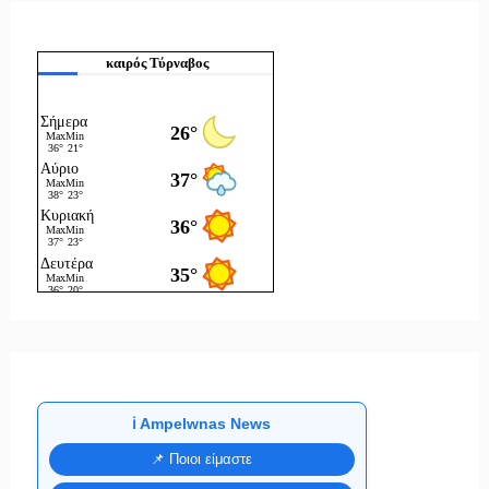
καιρός Τύρναβος
ℹ️ Ampelwnas News
📌 Ποιοι είμαστε