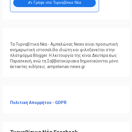
✍️ Γράψε στα Τυρναβίτικα Νέα
Τα Τυρναβίτικα Νέα - Αμπελώνας News είναι προσωπική
ενημερωτική ιστοσελίδα ιδιώτη και φιλοξενείται στην
πλατφόρμα Blogger. Η λειτουργία της είναι Δευτέρα έως
Παρασκευή, ενώ τα Σαββατοκύριακα δημοσιεύονται μόνο
έκτακτες ειδήσεις. ampelwnas-news.gr
Πολιτική Απορρήτου - GDPR