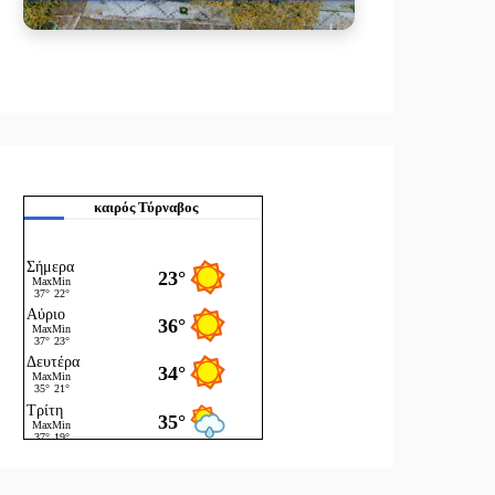
καιρός Τύρναβος