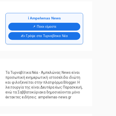
ℹ️ Ampelwnas News
📌 Ποιοι είμαστε
✍️ Γράψε στα Τυρναβίτικα Νέα
Τα Τυρναβίτικα Νέα - Αμπελώνας News είναι
προσωπική ενημερωτική ιστοσελίδα ιδιώτη
και φιλοξενείται στην πλατφόρμα Blogger. Η
λειτουργία της είναι Δευτέρα έως Παρασκευή,
ενώ τα Σαββατοκύριακα δημοσιεύονται μόνο
έκτακτες ειδήσεις. ampelwnas-news.gr