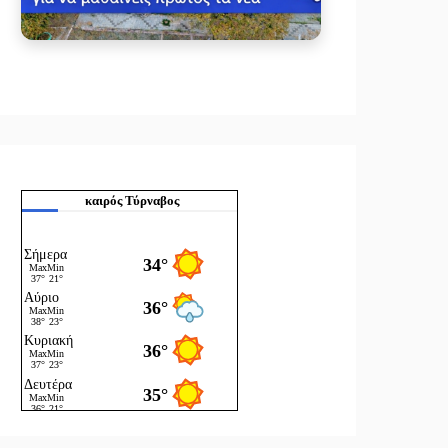
καιρός Τύρναβος