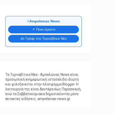
ℹ️ Ampelwnas News
📌 Ποιοι είμαστε
✍️ Γράψε στα Τυρναβίτικα Νέα
Τα Τυρναβίτικα Νέα - Αμπελώνας News είναι
προσωπική ενημερωτική ιστοσελίδα ιδιώτη
και φιλοξενείται στην πλατφόρμα Blogger. Η
λειτουργία της είναι Δευτέρα έως Παρασκευή,
ενώ τα Σαββατοκύριακα δημοσιεύονται μόνο
έκτακτες ειδήσεις. ampelwnas-news.gr