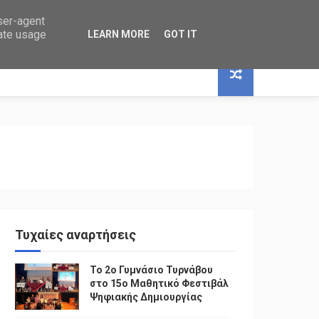
user-agent
rate usage
LEARN MORE
GOT IT
Τυχαίες αναρτήσεις
To 2ο Γυμνάσιο Τυρνάβου
στο 15ο Μαθητικό Φεστιβάλ
Ψηφιακής Δημιουργίας