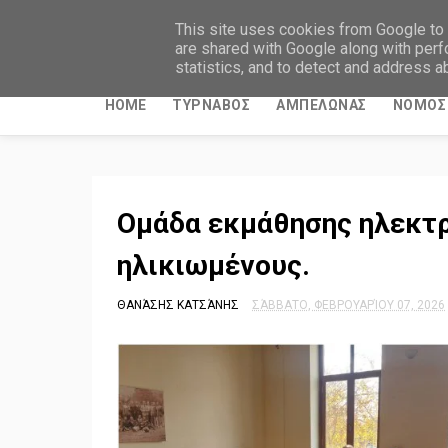
ΤΥΡΝΑΒΙΤΙΚΑ ΝΕΑ
This site uses cookies from Google to d
are shared with Google along with perf
statistics, and to detect and address a
HOME
ΤΥΡΝΑΒΟΣ
ΑΜΠΕΛΩΝΑΣ
ΝΟΜΟΣ 
Ομάδα εκμάθησης ηλεκτ
ηλικιωμένους.
ΘΑΝΆΣΗΣ ΚΑΤΣΆΝΗΣ
ΣΆΒΒΑΤΟ, ΦΕΒΡΟΥΑΡΊΟΥ 07, 2026