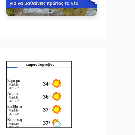
καιρός Τύρναβος