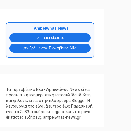
ℹ️ Ampelwnas News
📌 Ποιοι είμαστε
✍️ Γράψε στα Τυρναβίτικα Νέα
Τα Τυρναβίτικα Νέα - Αμπελώνας News είναι
προσωπική ενημερωτική ιστοσελίδα ιδιώτη
και φιλοξενείται στην πλατφόρμα Blogger. Η
λειτουργία της είναι Δευτέρα έως Παρασκευή,
ενώ τα Σαββατοκύριακα δημοσιεύονται μόνο
έκτακτες ειδήσεις. ampelwnas-news.gr