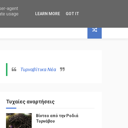
user-agent
rate usage
LEARN MORE
GOT IT
Τυρναβίτικα Νέα
Τυχαίες αναρτήσεις
Βίντεο από την Ροδιά
Τυρνάβου