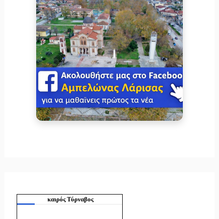
καιρός Τύρναβος