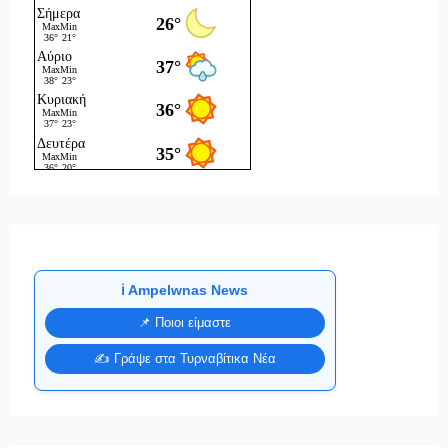
ℹ️ Ampelwnas News
📌 Ποιοι είμαστε
✍️ Γράψε στα Τυρναβίτικα Νέα