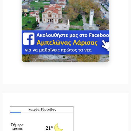
καιρός Τύρναβος