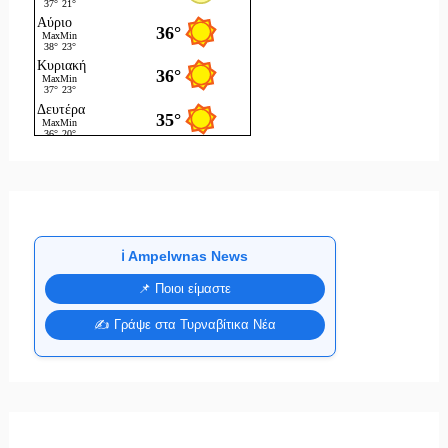
ℹ️ Ampelwnas News
📌 Ποιοι είμαστε
✍️ Γράψε στα Τυρναβίτικα Νέα