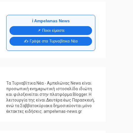
ℹ️ Ampelwnas News
📌 Ποιοι είμαστε
✍️ Γράψε στα Τυρναβίτικα Νέα
Τα Τυρναβίτικα Νέα - Αμπελώνας News είναι
προσωπική ενημερωτική ιστοσελίδα ιδιώτη
και φιλοξενείται στην πλατφόρμα Blogger. Η
λειτουργία της είναι Δευτέρα έως Παρασκευή,
ενώ τα Σαββατοκύριακα δημοσιεύονται μόνο
έκτακτες ειδήσεις. ampelwnas-news.gr