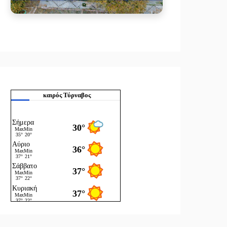
καιρός Τύρναβος