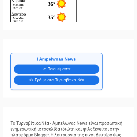
ℹ️ Ampelwnas News
📌 Ποιοι είμαστε
✍️ Γράψε στα Τυρναβίτικα Νέα
Τα Τυρναβίτικα Νέα - Αμπελώνας News είναι προσωπική
ενημερωτική ιστοσελίδα ιδιώτη και φιλοξενείται στην
πλατφόρμα Blogger. Η λειτουργία της είναι Δευτέρα έως