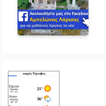
καιρός Τύρναβος