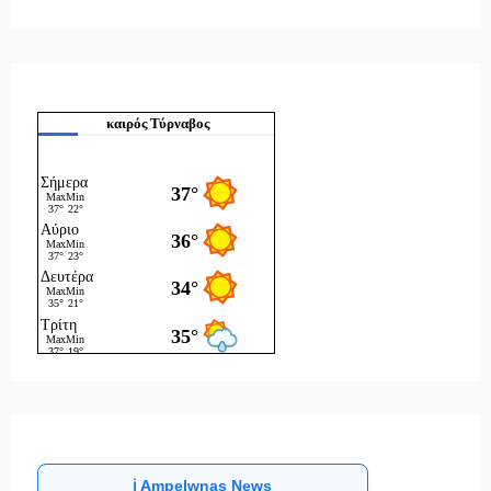
καιρός Τύρναβος
ℹ️ Ampelwnas News