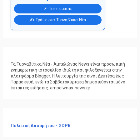
📌 Ποιοι είμαστε
✍️ Γράψε στα Τυρναβίτικα Νέα
Τα Τυρναβίτικα Νέα - Αμπελώνας News είναι προσωπική
ενημερωτική ιστοσελίδα ιδιώτη και φιλοξενείται στην
πλατφόρμα Blogger. Η λειτουργία της είναι Δευτέρα έως
Παρασκευή, ενώ τα Σαββατοκύριακα δημοσιεύονται μόνο
έκτακτες ειδήσεις. ampelwnas-news.gr
Πολιτική Απορρήτου - GDPR