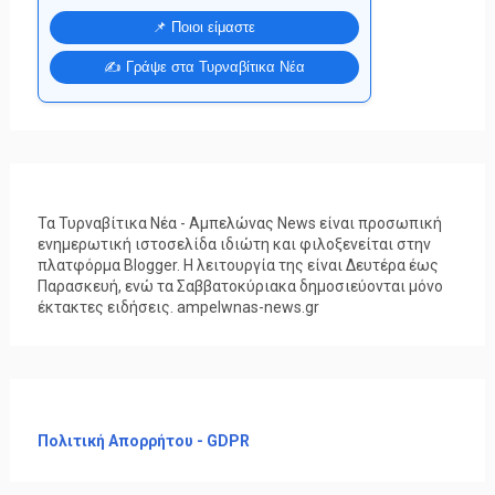
📌 Ποιοι είμαστε
✍️ Γράψε στα Τυρναβίτικα Νέα
Τα Τυρναβίτικα Νέα - Αμπελώνας News είναι προσωπική
ενημερωτική ιστοσελίδα ιδιώτη και φιλοξενείται στην
πλατφόρμα Blogger. Η λειτουργία της είναι Δευτέρα έως
Παρασκευή, ενώ τα Σαββατοκύριακα δημοσιεύονται μόνο
έκτακτες ειδήσεις. ampelwnas-news.gr
Πολιτική Απορρήτου - GDPR