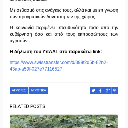
Με σεβασμό στις ανάγκες τους, αλλά και με επίγνωση
των πραγματικών δυνατοτήτων της χώρας.
Η κοινωνία περιμένει υπευθυνότητα τόσο από την
κυβέρνηση όσο και από τους εκπροσώπους των
αγροτών.-
Η δήλωση του ΥπΑΑΤ στο παρακάτω
link
:
https
://
www
.
swisstransfer
.
com
/
d
/899
f
2
d
5
b
-82
b
2-
43
ab
-
a
59
f
-027
e
77116527
ΑΓΡΌΤΕΣ
ΑΓΡΟΤΙΚΆ
RELATED POSTS