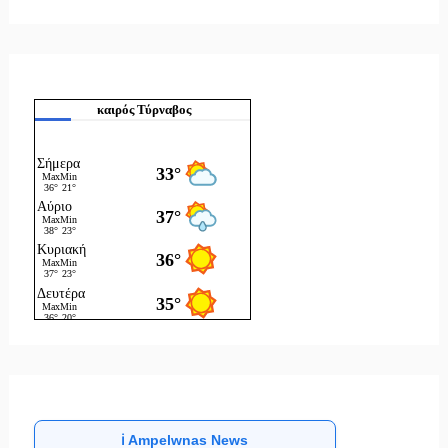
καιρός Τύρναβος
ℹ️ Ampelwnas News