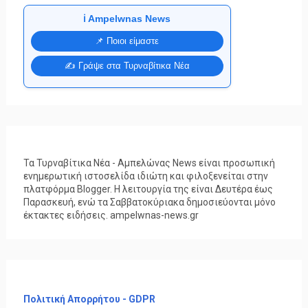
ℹ️ Ampelwnas News
📌 Ποιοι είμαστε
✍️ Γράψε στα Τυρναβίτικα Νέα
Τα Τυρναβίτικα Νέα - Αμπελώνας News είναι προσωπική
ενημερωτική ιστοσελίδα ιδιώτη και φιλοξενείται στην
πλατφόρμα Blogger. Η λειτουργία της είναι Δευτέρα έως
Παρασκευή, ενώ τα Σαββατοκύριακα δημοσιεύονται μόνο
έκτακτες ειδήσεις. ampelwnas-news.gr
Πολιτική Απορρήτου - GDPR