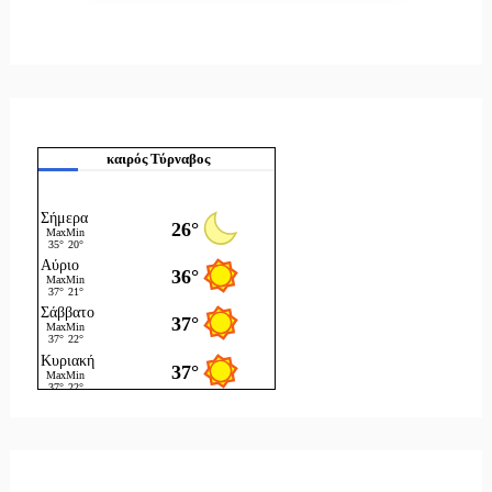
καιρός Τύρναβος