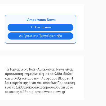
ℹ️ Ampelwnas News
📌 Ποιοι είμαστε
✍️ Γράψε στα Τυρναβίτικα Νέα
Τα Τυρναβίτικα Νέα - Αμπελώνας News είναι
προσωπική ενημερωτική ιστοσελίδα ιδιώτη
και φιλοξενείται στην πλατφόρμα Blogger. Η
λειτουργία της είναι Δευτέρα έως Παρασκευή,
ενώ τα Σαββατοκύριακα δημοσιεύονται μόνο
έκτακτες ειδήσεις. ampelwnas-news.gr