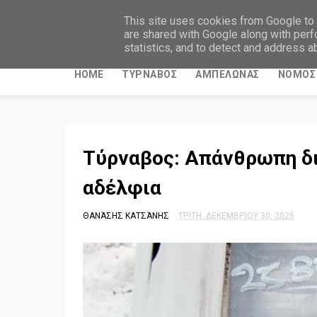
ΤΥΡΝΑΒΙΤΙΚΑ ΝΕΑ
This site uses cookies from Google to d
are shared with Google along with perf
statistics, and to detect and address a
HOME
ΤΥΡΝΑΒΟΣ
ΑΜΠΕΛΩΝΑΣ
ΝΟΜΟΣ 
Τύρναβος: Απάνθρωπη δ
αδέλφια
ΘΑΝΆΣΗΣ ΚΑΤΣΆΝΗΣ
ΤΡΊΤΗ, ΔΕΚΕΜΒΡΊΟΥ 30, 2025