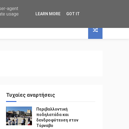
user-agent
rate usage
LEARN MORE
GOT IT
Τυχαίες αναρτήσεις
Περιβαλλοντική
ποδηλατάδα και
δενδροφύτευση στον
Τύρναβο