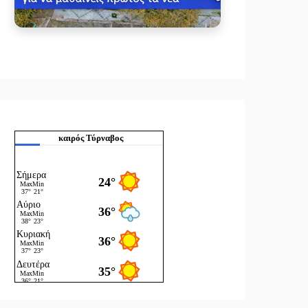
καιρός Τύρναβος