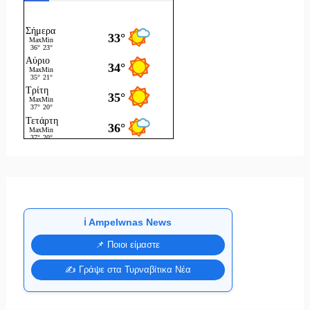
ℹ️ Ampelwnas News
📌 Ποιοι είμαστε
✍️ Γράψε στα Τυρναβίτικα Νέα