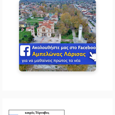
καιρός Τύρναβος