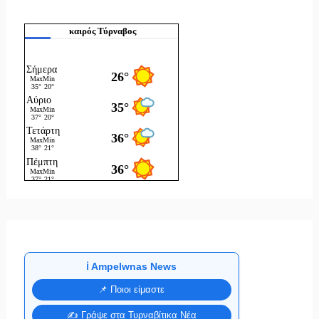
καιρός Τύρναβος
ℹ️ Ampelwnas News
📌 Ποιοι είμαστε
✍️ Γράψε στα Τυρναβίτικα Νέα