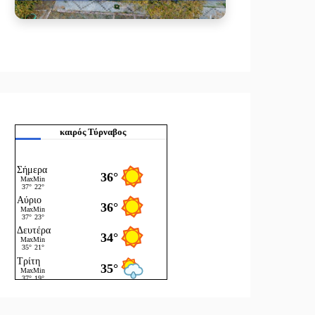
καιρός Τύρναβος