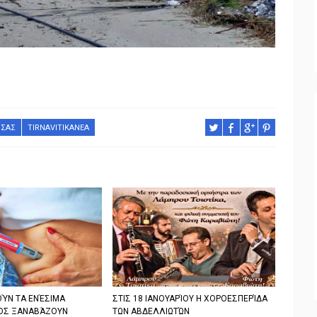
ΙΣΑΣ
TIRNAVITIKANEA
ΎΝ ΤΑ ΕΝΈΣΙΜΑ
ΣΤΙΣ 18 ΙΑΝΟΥΑΡΊΟΥ Η ΧΟΡΟΕΣΠΕΡΊΔΑ
ΟΣ ΞΑΝΑΒΆΖΟΥΝ
ΤΩΝ ΑΒΔΕΛΛΙΩΤΏΝ