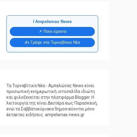
ℹ️ Ampelwnas News
📌 Ποιοι είμαστε
✍️ Γράψε στα Τυρναβίτικα Νέα
Τα Τυρναβίτικα Νέα - Αμπελώνας News είναι
προσωπική ενημερωτική ιστοσελίδα ιδιώτη
και φιλοξενείται στην πλατφόρμα Blogger. Η
λειτουργία της είναι Δευτέρα έως Παρασκευή,
ενώ τα Σαββατοκύριακα δημοσιεύονται μόνο
έκτακτες ειδήσεις. ampelwnas-news.gr