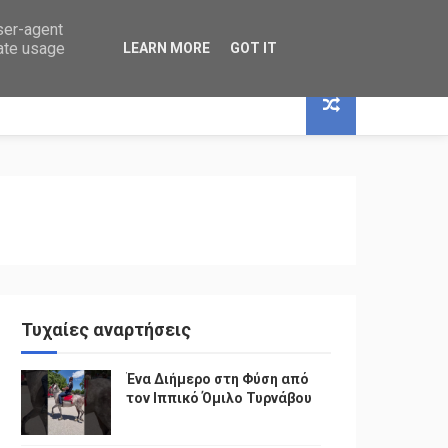
user-agent
rate usage
LEARN MORE
GOT IT
Τυχαίες αναρτήσεις
Ένα Διήμερο στη Φύση από
τον Ιππικό Όμιλο Τυρνάβου