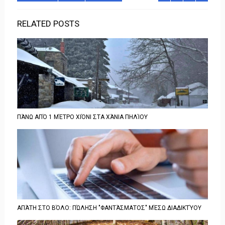
RELATED POSTS
ΠΆΝΩ ΑΠΌ 1 ΜΈΤΡΟ ΧΙΌΝΙ ΣΤΑ ΧΆΝΙΑ ΠΗΛΊΟΥ
ΑΠΆΤΗ ΣΤΟ ΒΌΛΟ: ΠΏΛΗΣΗ "ΦΑΝΤΆΣΜΑΤΟΣ" ΜΈΣΩ ΔΙΑΔΙΚΤΎΟΥ