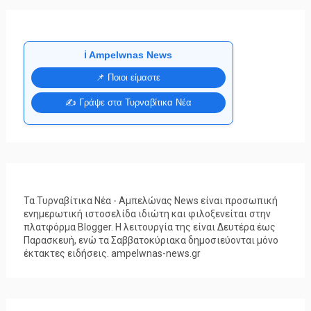
ℹ️ Ampelwnas News
📌 Ποιοι είμαστε
✍️ Γράψε στα Τυρναβίτικα Νέα
Τα Τυρναβίτικα Νέα - Αμπελώνας News είναι προσωπική
ενημερωτική ιστοσελίδα ιδιώτη και φιλοξενείται στην
πλατφόρμα Blogger. Η λειτουργία της είναι Δευτέρα έως
Παρασκευή, ενώ τα Σαββατοκύριακα δημοσιεύονται μόνο
έκτακτες ειδήσεις. ampelwnas-news.gr