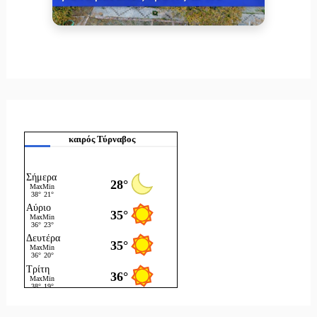
καιρός Τύρναβος