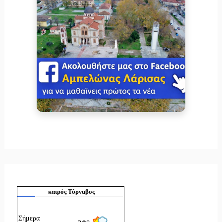
καιρός Τύρναβος