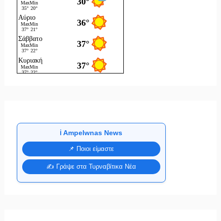
ℹ️ Ampelwnas News
📌 Ποιοι είμαστε
✍️ Γράψε στα Τυρναβίτικα Νέα