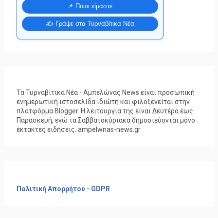
📌 Ποιοι είμαστε
✍️ Γράψε στα Τυρναβίτικα Νέα
Τα Τυρναβίτικα Νέα - Αμπελώνας News είναι προσωπική
ενημερωτική ιστοσελίδα ιδιώτη και φιλοξενείται στην
πλατφόρμα Blogger. Η λειτουργία της είναι Δευτέρα έως
Παρασκευή, ενώ τα Σαββατοκύριακα δημοσιεύονται μόνο
έκτακτες ειδήσεις. ampelwnas-news.gr
Πολιτική Απορρήτου - GDPR