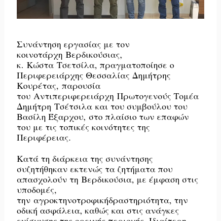
Συνάντηση εργασίας με τον
κοινοτάρχη
Βερδικούσιας
,
κ.
Κώστα
Τσετσίλα, πραγματοποίησε ο
Περιφερειάρχης Θεσσαλίας Δημήτρης
Κουρέτας,
παρουσία
του
Αντιπεριφερειάρχη
Πρωτογενούς Τομέα
Δημήτρη
Τσέτσιλα
και του συμβούλου του
Βασίλη Έξαρχου,
στο πλαίσιο των επαφών
του με τις τοπικές κοινότητες της
Περιφέρειας.
Κατά τη διάρκεια της συνάντησης
συζητήθηκαν εκτενώς τα ζητήματα που
απασχολούν τη
Βερδικούσια
, με έμφαση στις
υποδομές,
την
αγροκτηνοτροφική
δραστηριότητα, την
οδική ασφάλεια, καθώς και στις ανάγκες
ενίσχυσης της ορεινής περιοχής. Ιδιαίτερη