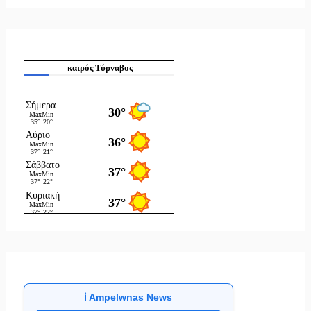
καιρός Τύρναβος
ℹ️ Ampelwnas News