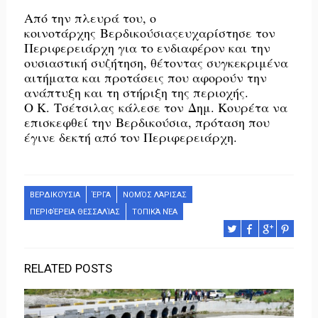
Από την πλευρά του, ο
κοινοτάρχης
Βερδικούσιας
ευχαρίστησε τον
Περιφερειάρχη για το ενδιαφέρον και την
ουσιαστική συζήτηση, θέτοντας συγκεκριμένα
αιτήματα και προτάσεις που αφορούν την
ανάπτυξη και τη στήριξη της περιοχής.
Ο Κ.
Τσέτσιλας
κάλεσε τον
Δημ
. Κουρέτα να
επισκεφθεί την
Βερδικούσια
, πρόταση που
έγινε δεκτή από τον Περιφερειάρχη.
ΒΕΡΔΙΚΟΎΣΙΑ
ΈΡΓΑ
ΝΟΜΌΣ ΛΆΡΙΣΑΣ
ΠΕΡΙΦΈΡΕΙΑ ΘΕΣΣΑΛΊΑΣ
ΤΟΠΙΚΆ ΝΈΑ
RELATED POSTS