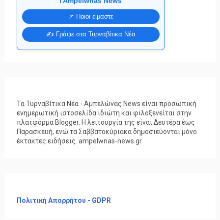
ℹ️ Ampelwnas News
📌 Ποιοι είμαστε
✍️ Γράψε στα Τυρναβίτικα Νέα
Τα Τυρναβίτικα Νέα - Αμπελώνας News είναι προσωπική
ενημερωτική ιστοσελίδα ιδιώτη και φιλοξενείται στην
πλατφόρμα Blogger. Η λειτουργία της είναι Δευτέρα έως
Παρασκευή, ενώ τα Σαββατοκύριακα δημοσιεύονται μόνο
έκτακτες ειδήσεις. ampelwnas-news.gr
Πολιτική Απορρήτου - GDPR