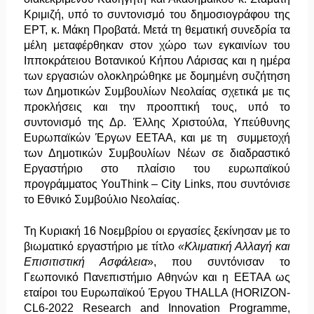
Κριμιζή, υπό το συντονισμό του δημοσιογράφου της
ΕΡΤ, κ. Μάκη Προβατά. Μετά τη θεματική συνεδρία τα
μέλη μεταφέρθηκαν στον χώρο των εγκαινίων του
Ιπποκράτειου Βοτανικού Κήπου Λάρισας και η ημέρα
των εργασιών ολοκληρώθηκε με δομημένη συζήτηση
των Δημοτικών Συμβουλίων Νεολαίας σχετικά με τις
προκλήσεις και την προοπτική τους, υπό το
συντονισμό της Δρ. Έλλης Χριστούλα, Υπεύθυνης
Ευρωπαϊκών Έργων ΕΕΤΑΑ, και με τη συμμετοχή
των Δημοτικών Συμβουλίων Νέων σε διαδραστικό
Εργαστήριο στο πλαίσιο του ευρωπαϊκού
προγράμματος YouThink – City Links, που συντόνισε
το Εθνικό Συμβούλιο Νεολαίας.
Τη Κυριακή 16 Νοεμβρίου οι εργασίες ξεκίνησαν με το
βιωματικό εργαστήριο με τίτλο
«Κλιματική Αλλαγή και
Επισιτιστική Ασφάλεια
», που συντόνισαν το
Γεωπονικό Πανεπιστήμιο Αθηνών και η ΕΕΤΑΑ ως
εταίροι του Ευρωπαϊκού Έργου THALLA (HORIZON-
CL6-2022 Research and Innovation Programme,