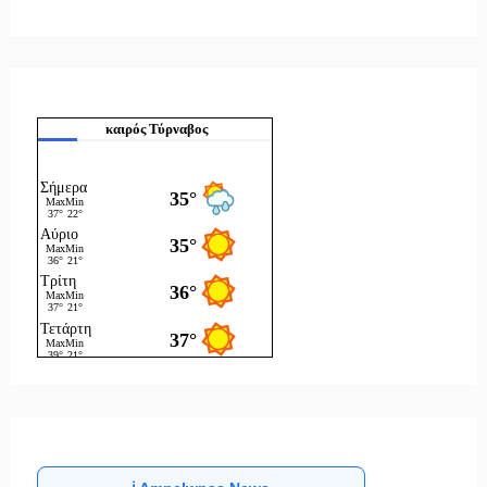
καιρός Τύρναβος