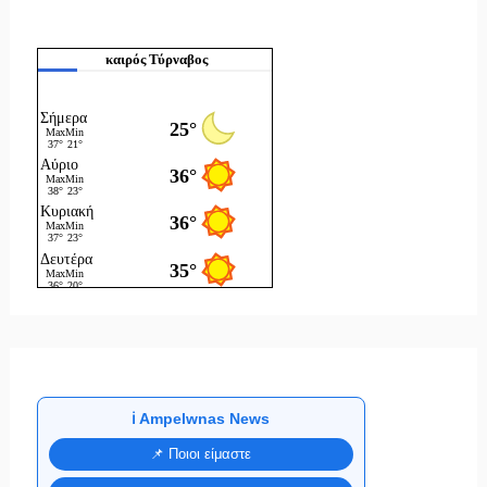
καιρός Τύρναβος
ℹ️ Ampelwnas News
📌 Ποιοι είμαστε