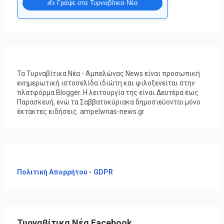
✍️ Γράψε στα Τυρναβίτικα Νέα
Τα Τυρναβίτικα Νέα - Αμπελώνας News είναι προσωπική
ενημερωτική ιστοσελίδα ιδιώτη και φιλοξενείται στην
πλατφόρμα Blogger. Η λειτουργία της είναι Δευτέρα έως
Παρασκευή, ενώ τα Σαββατοκύριακα δημοσιεύονται μόνο
έκτακτες ειδήσεις. ampelwnas-news.gr
Πολιτική Απορρήτου - GDPR
Τυρναβίτικα Νέα Facebook