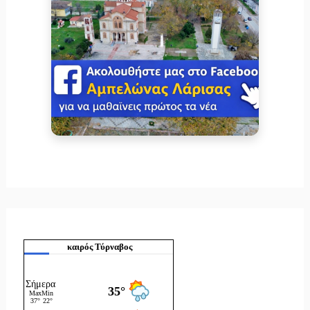
καιρός Τύρναβος