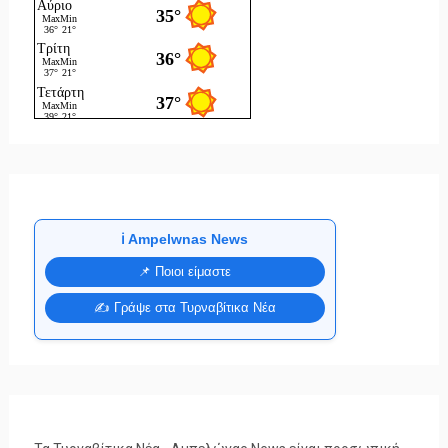
ℹ️ Ampelwnas News
📌 Ποιοι είμαστε
✍️ Γράψε στα Τυρναβίτικα Νέα