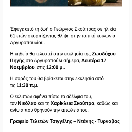
Έφυγε από τη ζωή ο Γεώργιος Σκούπρας σε ηλικία
61 ετών
σκορπίζοντας θλίψη στην τοπική κοινωνία
Αργυροπουλίου.
Η κηδεία θα τελεστεί στην εκκλησία της
Ζωοδόχου
Πηγής
στο Αργυροπούλι σήμερα,
Δευτέρα 17
Νοεμβρίου
, στις
12:00 μ..
Η σορός του θα βρίσκεται στην εκκλησία από
τις
11:30 π.μ.
Ο εκλιπών αφήνει πίσω τα αδέλφια του,
τον
Νικόλαο
και τη
Χαρίκλεια Σκούπρα
, καθώς και
ανίψια που θρηνούν την απώλειά του.
Γραφείο Τελετών Τσιγγέλης – Ντάνης - Τυρναβος