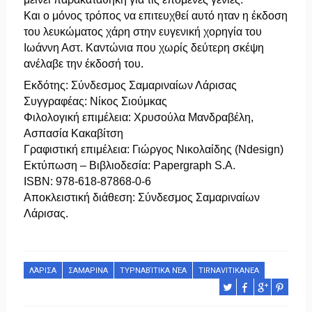
Και ο μόνος τρόπος να επιτευχθεί αυτό ηταν η έκδοση
του λευκώματος χάρη στην ευγενική χορηγία του
Ιωάννη Αστ. Καντώνια που χωρίς δεύτερη σκέψη
ανέλαβε την έκδοσή του.
Εκδότης: Σύνδεσμος Σαμαριναίων Λάρισας
Συγγραφέας: Νίκος Σιούμκας
Φιλολογική επιμέλεια: Χρυσούλα Μανδραβέλη,
Ασπασία Κακαβίτση
Γραφιστική επιμέλεια: Γιώργος Νικολαίδης (Ndesign)
Εκτύπωση – Βιβλιοδεσία: Papergraph S.A.
ISBN: 978-618-87868-0-6
Αποκλειστική διάθεση: Σύνδεσμος Σαμαριναίων
Λάρισας.
ΛΆΡΙΣΑ
ΣΑΜΑΡΙΝΑ
ΤΥΡΝΑΒΊΤΙΚΑ ΝΈΑ
TIRNAVITIKANEA