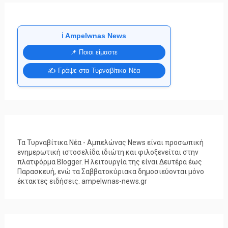
ℹ️ Ampelwnas News
📌 Ποιοι είμαστε
✍️ Γράψε στα Τυρναβίτικα Νέα
Τα Τυρναβίτικα Νέα - Αμπελώνας News είναι προσωπική
ενημερωτική ιστοσελίδα ιδιώτη και φιλοξενείται στην
πλατφόρμα Blogger. Η λειτουργία της είναι Δευτέρα έως
Παρασκευή, ενώ τα Σαββατοκύριακα δημοσιεύονται μόνο
έκτακτες ειδήσεις. ampelwnas-news.gr