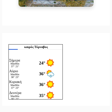
καιρός Τύρναβος