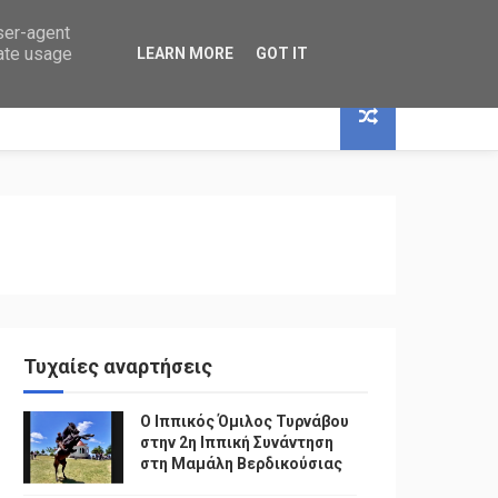
user-agent
rate usage
LEARN MORE
GOT IT
Τυχαίες αναρτήσεις
Ο Ιππικός Όμιλος Τυρνάβου
στην 2η Ιππική Συνάντηση
στη Μαμάλη Βερδικούσιας