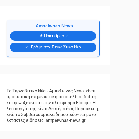
ℹ️ Ampelwnas News
📌 Ποιοι είμαστε
✍️ Γράψε στα Τυρναβίτικα Νέα
Τα Τυρναβίτικα Νέα - Αμπελώνας News είναι
προσωπική ενημερωτική ιστοσελίδα ιδιώτη
και φιλοξενείται στην πλατφόρμα Blogger. Η
λειτουργία της είναι Δευτέρα έως Παρασκευή,
ενώ τα Σαββατοκύριακα δημοσιεύονται μόνο
έκτακτες ειδήσεις. ampelwnas-news.gr