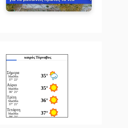
καιρός Τύρναβος