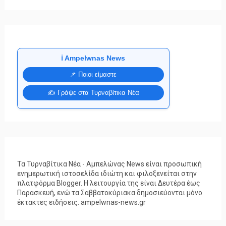
ℹ️ Ampelwnas News
📌 Ποιοι είμαστε
✍️ Γράψε στα Τυρναβίτικα Νέα
Τα Τυρναβίτικα Νέα - Αμπελώνας News είναι προσωπική
ενημερωτική ιστοσελίδα ιδιώτη και φιλοξενείται στην
πλατφόρμα Blogger. Η λειτουργία της είναι Δευτέρα έως
Παρασκευή, ενώ τα Σαββατοκύριακα δημοσιεύονται μόνο
έκτακτες ειδήσεις. ampelwnas-news.gr