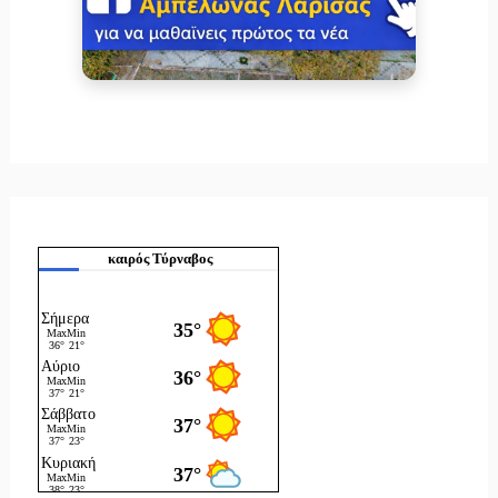
καιρός Τύρναβος