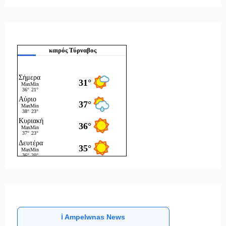
καιρός Τύρναβος
ℹ️ Ampelwnas News