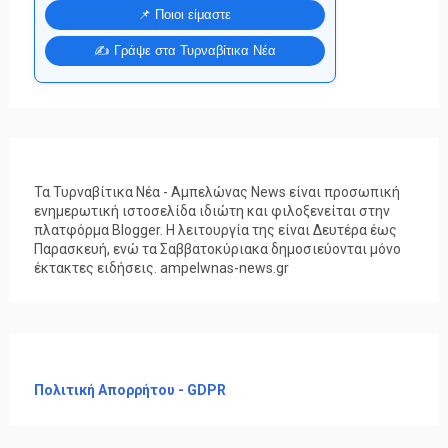
📌 Ποιοι είμαστε
✍️ Γράψε στα Τυρναβίτικα Νέα
Τα Τυρναβίτικα Νέα - Αμπελώνας News είναι προσωπική
ενημερωτική ιστοσελίδα ιδιώτη και φιλοξενείται στην
πλατφόρμα Blogger. Η λειτουργία της είναι Δευτέρα έως
Παρασκευή, ενώ τα Σαββατοκύριακα δημοσιεύονται μόνο
έκτακτες ειδήσεις. ampelwnas-news.gr
Πολιτική Απορρήτου - GDPR