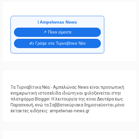
ℹ️ Ampelwnas News
📌 Ποιοι είμαστε
✍️ Γράψε στα Τυρναβίτικα Νέα
Τα Τυρναβίτικα Νέα - Αμπελώνας News είναι προσωπική
ενημερωτική ιστοσελίδα ιδιώτη και φιλοξενείται στην
πλατφόρμα Blogger. Η λειτουργία της είναι Δευτέρα έως
Παρασκευή, ενώ τα Σαββατοκύριακα δημοσιεύονται μόνο
έκτακτες ειδήσεις. ampelwnas-news.gr