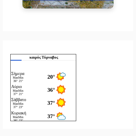
καιρός Τύρναβος