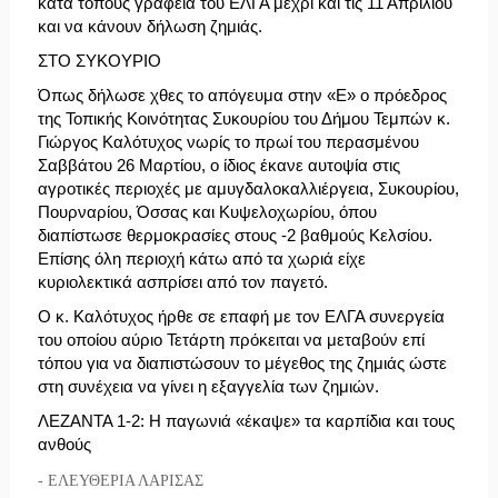
κατά τόπους γραφεία του ΕΛΓΑ μέχρι και τις 11 Απριλίου
και να κάνουν δήλωση ζημιάς.
ΣΤΟ ΣΥΚΟΥΡΙΟ
Όπως δήλωσε χθες το απόγευμα στην «Ε» ο πρόεδρος
της Τοπικής Κοινότητας Συκουρίου του Δήμου Τεμπών κ.
Γιώργος Καλότυχος νωρίς το πρωί του περασμένου
Σαββάτου 26 Μαρτίου, ο ίδιος έκανε αυτοψία στις
αγροτικές περιοχές με αμυγδαλοκαλλιέργεια, Συκουρίου,
Πουρναρίου, Όσσας και Κυψελοχωρίου, όπου
διαπίστωσε θερμοκρασίες στους -2 βαθμούς Κελσίου.
Επίσης όλη περιοχή κάτω από τα χωριά είχε
κυριολεκτικά ασπρίσει από τον παγετό.
Ο κ. Καλότυχος ήρθε σε επαφή με τον ΕΛΓΑ συνεργεία
του οποίου αύριο Τετάρτη πρόκειται να μεταβούν επί
τόπου για να διαπιστώσουν το μέγεθος της ζημιάς ώστε
στη συνέχεια να γίνει η εξαγγελία των ζημιών.
ΛΕΖΑΝΤΑ 1-2: Η παγωνιά «έκαψε» τα καρπίδια και τους
ανθούς
- ΕΛΕΥΘΕΡΙΑ ΛΑΡΙΣΑΣ