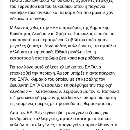
Πλατανουλίων αλλά και σε άλλες αγροτικές περιοχές
του Τυρνάβου και του Συκουρίου όπου η παγωνιά
«έκαψε» τους ανθούς και τα καρπίδια που μόλις είχαν
«δέσει» στο άνθος.
Μιλώντας χθες στην «Ε» ο πρόεδρος της Δημοτικής
Κοινότητας Δένδρων κ. Χρήστος Τασιούλας είπε ότι με
τον παγετό του περασμένου Σαββάτου υπέστησαν
μεγάλες ζημιές οι δενδρώδεις καλλιέργειες, τα αμπέλια
αλλά και τα κηπευτικά. Ειδικά μεγάλη είναι η
καταστροφή στα πρώιμα βερίκοκα και ροδάκινα.
Για τον λόγο αυτό κάλεσε κλιμάκιο του ΕΛΓΑ να
επισκεφθεί την περιοχή. Άμεση υπήρξε η ανταπόκριση
του ΕΛΓΑ, κλιμάκιο του οποίου με επικεφαλής τον
διευθυντή ΕΛΓΑ Θεσσαλίας επισκέφθηκε την περιοχή
Δένδρων – Πλατανουλίων. Σύμφωνα με τον κ. Τασιούλα
η ζημιά είναι ήδη εμφανής και θα γίνει ακόμα πιο ορατή
τις επόμενες ημέρες με την άνοδο της θερμοκρασίας.
Από τον ΕΛΓΑ έχει γίνει ήδη η αναγγελία ζημιάς για
δενδρώδεις καλλιέργειες, αμπέλια και κηπευτικά και
καλούνται οι πληγέντες παραγωγοί να προσέλθουν στα