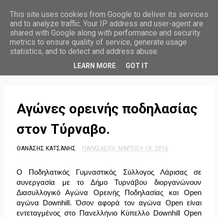
ΤΥΡΝΑΒΙΤΙΚΑ ΝΕΑ
This site uses cookies from Google to deliver its services
and to analyze traffic. Your IP address and user-agent are
shared with Google along with performance and security
metrics to ensure quality of service, generate usage
statistics, and to detect and address abuse.
HOME
LEARN MORE
GOT IT
Αγώνες ορεινής ποδηλασίας
στον Τύρναβο.
ΘΑΝΆΣΗΣ ΚΑΤΣΆΝΗΣ
ΠΑΡΑΣΚΕΥΉ, ΜΑΡΤΊΟΥ 18, 2016
Ο Ποδηλατικός Γυμναστικός Σύλλογος Λάρισας σε
συνεργασία με το Δήμο Τυρνάβου διοργανώνουν
Διασυλλογικό Αγώνα Ορεινής Ποδηλασίας και Open
αγώνα Downhill. Όσον αφορά τον αγώνα Open είναι
εντεταγμένος στο Πανελλήνιο Κύπελλο Downhill Open