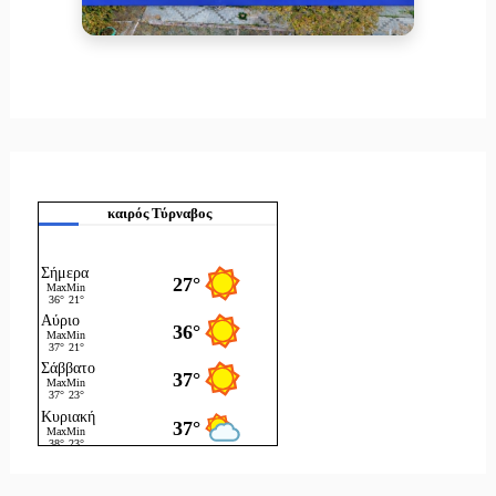
καιρός Τύρναβος