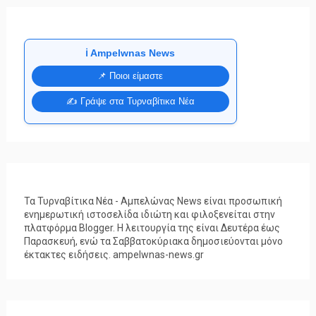
ℹ️ Ampelwnas News
📌 Ποιοι είμαστε
✍️ Γράψε στα Τυρναβίτικα Νέα
Τα Τυρναβίτικα Νέα - Αμπελώνας News είναι προσωπική
ενημερωτική ιστοσελίδα ιδιώτη και φιλοξενείται στην
πλατφόρμα Blogger. Η λειτουργία της είναι Δευτέρα έως
Παρασκευή, ενώ τα Σαββατοκύριακα δημοσιεύονται μόνο
έκτακτες ειδήσεις. ampelwnas-news.gr