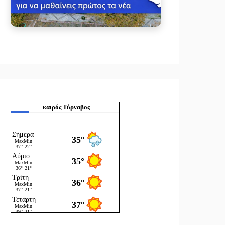
καιρός Τύρναβος