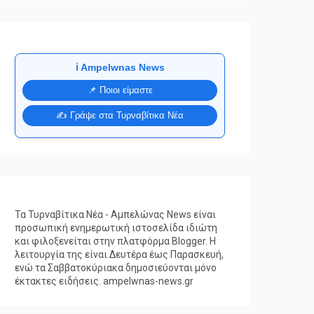
ℹ️ Ampelwnas News
📌 Ποιοι είμαστε
✍️ Γράψε στα Τυρναβίτικα Νέα
Τα Τυρναβίτικα Νέα - Αμπελώνας News είναι
προσωπική ενημερωτική ιστοσελίδα ιδιώτη
και φιλοξενείται στην πλατφόρμα Blogger. Η
λειτουργία της είναι Δευτέρα έως Παρασκευή,
ενώ τα Σαββατοκύριακα δημοσιεύονται μόνο
έκτακτες ειδήσεις. ampelwnas-news.gr