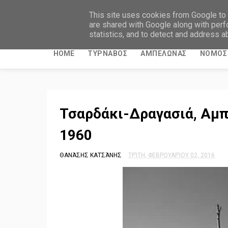
ΤΥΡΝΑΒΙΤΙΚΑ ΝΕΑ
This site uses cookies from Google to d
are shared with Google along with perf
statistics, and to detect and address a
HOME
ΤΥΡΝΑΒΟΣ
ΑΜΠΕΛΩΝΑΣ
ΝΟΜΟΣ 
Τσαρδάκι-Δραγασιά, Αμπ
1960
ΘΑΝΆΣΗΣ ΚΑΤΣΆΝΗΣ
ΤΡΊΤΗ, ΦΕΒΡΟΥΑΡΊΟΥ 02, 2016