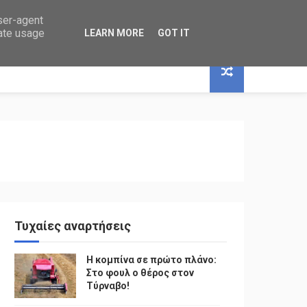
user-agent
rate usage
LEARN MORE
GOT IT
Τυχαίες αναρτήσεις
Η κομπίνα σε πρώτο πλάνο:
Στο φουλ ο θέρος στον
Τύρναβο!