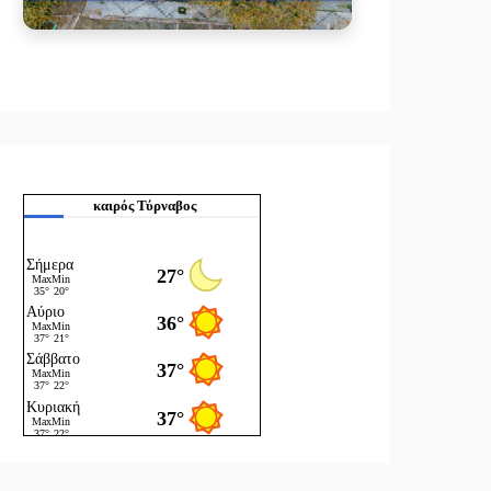
καιρός Τύρναβος