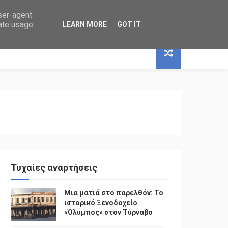
user-agent
rate usage
LEARN MORE
GOT IT
Τυχαίες αναρτήσεις
Μια ματιά στο παρελθόν: Το
ιστορικό Ξενοδοχείο
«Όλυμπος» στον Τύρναβο