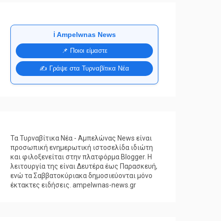
ℹ️ Ampelwnas News
📌 Ποιοι είμαστε
✍️ Γράψε στα Τυρναβίτικα Νέα
Τα Τυρναβίτικα Νέα - Αμπελώνας News είναι
προσωπική ενημερωτική ιστοσελίδα ιδιώτη
και φιλοξενείται στην πλατφόρμα Blogger. Η
λειτουργία της είναι Δευτέρα έως Παρασκευή,
ενώ τα Σαββατοκύριακα δημοσιεύονται μόνο
έκτακτες ειδήσεις. ampelwnas-news.gr