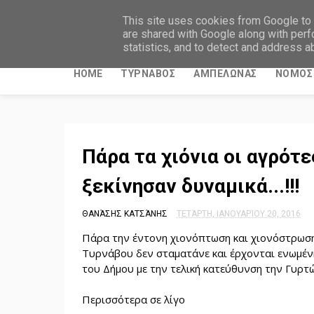
ΤΥΡΝΑΒΙΤΙΚΑ ΝΕΑ
This site uses cookies from Google to d
are shared with Google along with perf
statistics, and to detect and address a
HOME
ΤΥΡΝΑΒΟΣ
ΑΜΠΕΛΩΝΑΣ
ΝΟΜΟΣ 
Πάρα τα χιόνια οι αγρότ
ξεκίνησαν δυναμικά...!!!
ΘΑΝΆΣΗΣ ΚΑΤΣΆΝΗΣ
ΤΕΤΆΡΤΗ, ΙΑΝΟΥΑΡΊΟΥ 20, 2016
Πάρα την έντονη χιονόπτωση και χιονόστρωση 
Τυρνάβου δεν σταματάνε και έρχονται ενωμέν
του Δήμου με την τελική κατεύθυνση την Γυρτ
Περισσότερα σε λίγο