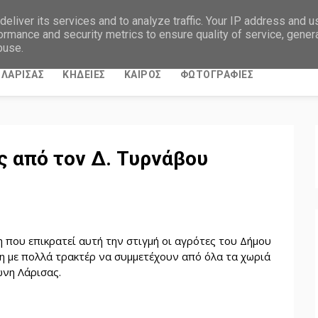
eliver its services and to analyze traffic. Your IP address and 
ormance and security metrics to ensure quality of service, gene
buse.
ΛΑΡΙΣΑΣ
ΚΗΔΕΙΕΣ
ΚΑΙΡΟΣ
ΦΩΤΟΓΡΑΦΙΕΣ
ες από τον Δ. Τυρνάβου
που επικρατεί αυτή την στιγμή οι αγρότες του Δήμου
η με πολλά τρακτέρ να συμμετέχουν από όλα τα χωριά
ώνη Λάρισας.