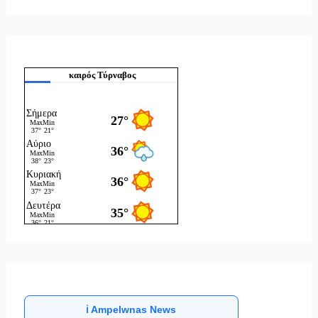
καιρός Τύρναβος
ℹ️ Ampelwnas News