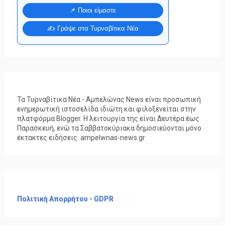
📌 Ποιοι είμαστε
✍️ Γράψε στα Τυρναβίτικα Νέα
Τα Τυρναβίτικα Νέα - Αμπελώνας News είναι προσωπική
ενημερωτική ιστοσελίδα ιδιώτη και φιλοξενείται στην
πλατφόρμα Blogger. Η λειτουργία της είναι Δευτέρα έως
Παρασκευή, ενώ τα Σαββατοκύριακα δημοσιεύονται μόνο
έκτακτες ειδήσεις. ampelwnas-news.gr
Πολιτική Απορρήτου - GDPR