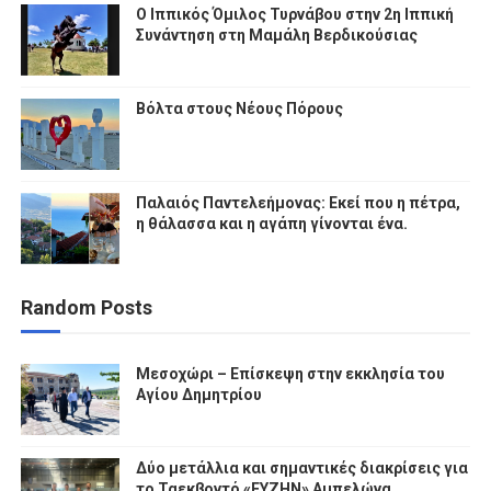
Ο Ιππικός Όμιλος Τυρνάβου στην 2η Ιππική
Συνάντηση στη Μαμάλη Βερδικούσιας
Βόλτα στους Νέους Πόρους
Παλαιός Παντελεήμονας: Εκεί που η πέτρα,
η θάλασσα και η αγάπη γίνονται ένα.
Random Posts
Μεσοχώρι – Επίσκεψη στην εκκλησία του
Αγίου Δημητρίου
Δύο μετάλλια και σημαντικές διακρίσεις για
το Ταεκβοντό «ΕΥΖΗΝ» Αμπελώνα