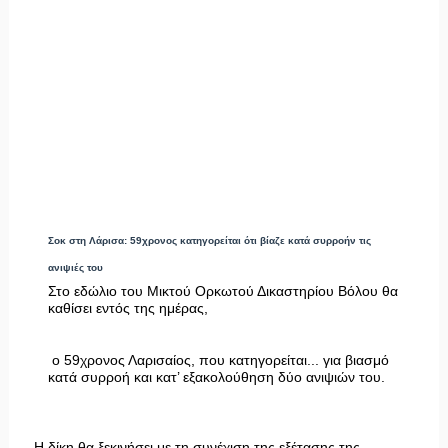
Σοκ στη Λάρισα: 59χρονος κατηγορείται ότι βίαζε κατά συρροήν τις
ανιψιές του
Στο εδώλιο του Μικτού Ορκωτού Δικαστηρίου Βόλου θα
καθίσει εντός της ημέρας,
ο 59χρονος Λαρισαίος, που κατηγορείται... για βιασμό
κατά συρροή και κατ’ εξακολούθηση δύο ανιψιών του.
Η δίκη θα ξεκινήσει με τη συνέχιση της εξέτασης της