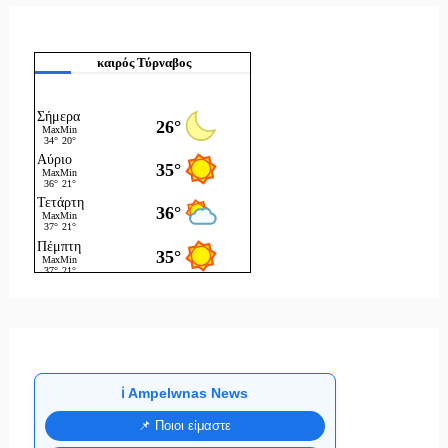
καιρός Τύρναβος
ℹ️ Ampelwnas News
📌 Ποιοι είμαστε