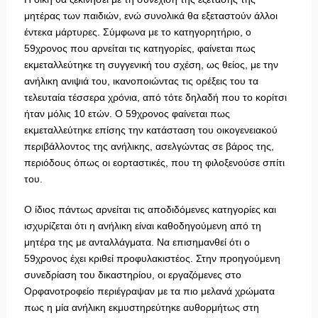
μητέρας των παιδιών, ενώ συνολικά θα εξεταστούν άλλοι
έντεκα μάρτυρες. Σύμφωνα με το κατηγορητήριο, ο
59χρονος που αρνείται τις κατηγορίες, φαίνεται πως
εκμεταλλεύτηκε τη συγγενική του σχέση, ως θείος, με την
ανήλικη ανιψιά του, ικανοποιώντας τις ορέξεις του τα
τελευταία τέσσερα χρόνια, από τότε δηλαδή που το κορίτσι
ήταν μόλις 10 ετών. Ο 59χρονος φαίνεται πως
εκμεταλλεύτηκε επίσης την κατάσταση του οικογενειακού
περιβάλλοντος της ανήλικης, ασελγώντας σε βάρος της,
περιόδους όπως οι εορταστικές, που τη φιλοξενούσε σπίτι
του.
Ο ίδιος πάντως αρνείται τις αποδιδόμενες κατηγορίες και
ισχυρίζεται ότι η ανήλικη είναι καθοδηγούμενη από τη
μητέρα της με ανταλλάγματα. Να επισημανθεί ότι ο
59χρονος έχει κριθεί προφυλακιστέος. Στην προηγούμενη
συνεδρίαση του δικαστηρίου, οι εργαζόμενες στο
Ορφανοτροφείο περιέγραψαν με τα πιο μελανά χρώματα
πως η μία ανήλικη εκμυστηρεύτηκε αυθορμήτως στη