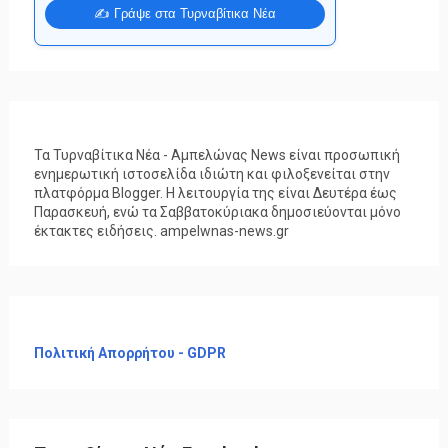
✍️ Γράψε στα Τυρναβίτικα Νέα
Τα Τυρναβίτικα Νέα - Αμπελώνας News είναι προσωπική
ενημερωτική ιστοσελίδα ιδιώτη και φιλοξενείται στην
πλατφόρμα Blogger. Η λειτουργία της είναι Δευτέρα έως
Παρασκευή, ενώ τα Σαββατοκύριακα δημοσιεύονται μόνο
έκτακτες ειδήσεις. ampelwnas-news.gr
Πολιτική Απορρήτου - GDPR