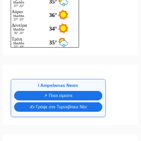
ℹ️ Ampelwnas News
📌 Ποιοι είμαστε
✍️ Γράψε στα Τυρναβίτικα Νέα