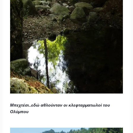
Μπεχτέσι..εδώ αθλούνταν οι κλεφταρματωλοί του
Ολύμπου