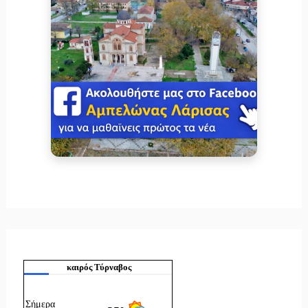
καιρός Τύρναβος