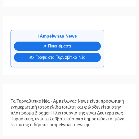
ℹ️ Ampelwnas News
📌 Ποιοι είμαστε
✍️ Γράψε στα Τυρναβίτικα Νέα
Τα Τυρναβίτικα Νέα - Αμπελώνας News είναι προσωπική
ενημερωτική ιστοσελίδα ιδιώτη και φιλοξενείται στην
πλατφόρμα Blogger. Η λειτουργία της είναι Δευτέρα έως
Παρασκευή, ενώ τα Σαββατοκύριακα δημοσιεύονται μόνο
έκτακτες ειδήσεις. ampelwnas-news.gr