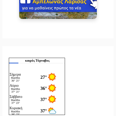
καιρός Τύρναβος