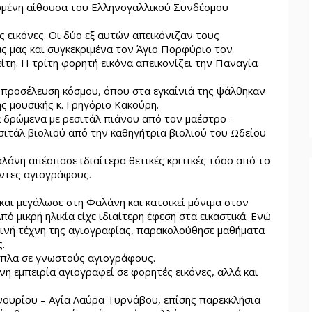
ρφωμένη αίθουσα του Ελληνογαλλικού Συνδέσμου
ς εικόνες. Οι δύο εξ αυτών απεικόνιζαν τους
ς μας και συγκεκριμένα τον Άγιο Πορφύριο τον
ίτη. Η τρίτη φορητή εικόνα απεικονίζει την Παναγία
κή προσέλευση κόσμου, όπου στα εγκαίνιά της ψάλθηκαν
ς μουσικής κ. Γρηγόριο Κακούρη.
 δρώμενα με ρεσιτάλ πιάνου από τον μαέστρο –
σιτάλ βιολιού από την καθηγήτρια βιολιού του Ωδείου
λάνη απέσπασε ιδιαίτερα θετικές κριτικές τόσο από το
οντες αγιογράφους.
και μεγάλωσε στη Φαλάνη και κατοικεί μόνιμα στον
πό μικρή ηλικία είχε ιδιαίτερη έφεση στα εικαστικά. Ενώ
ινή τέχνη της αγιογραφίας, παρακολούθησε μαθήματα
.
ίπλα σε γνωστούς αγιογράφους.
η εμπειρία αγιογραφεί σε φορητές εικόνες, αλλά και
νουρίου – Αγία Λαύρα Τυρνάβου, επίσης παρεκκλήσια