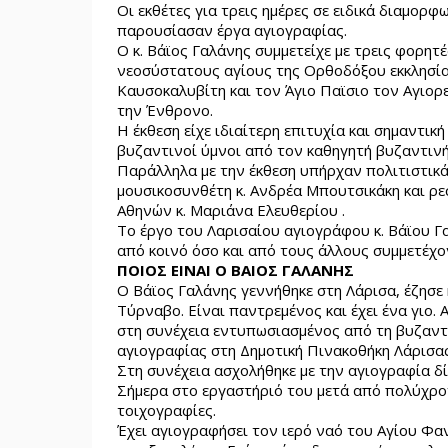
Οι εκθέτες για τρεις ημέρες σε ειδικά διαμο
παρουσίασαν έργα αγιογραφίας.
Ο κ. Βάϊος Γαλάνης συμμετείχε με τρεις φορητέ
νεοσύστατους αγίους της Ορθοδόξου εκκλησία
Καυσοκαλυβίτη και τον Άγιο Παϊσιο τον Αγιορε
την Ένθρονο.
Η έκθεση είχε ιδιαίτερη επιτυχία και σημαντι
βυζαντινοί ύμνοι από τον καθηγητή βυζαντινή
Παράλληλα με την έκθεση υπήρχαν πολιτιστικά
μουσικοσυνθέτη κ. Ανδρέα Μπουτσικάκη και ρε
Αθηνών κ. Μαριάνα Ελευθερίου .
Το έργο του Λαρισαίου αγιογράφου κ. Βάϊου Γα
από κοινό όσο και από τους άλλους συμμετέχ
ΠΟΙΟΣ ΕΙΝΑΙ Ο ΒΑΙΟΣ ΓΑΛΑΝΗΣ
Ο Βάϊος Γαλάνης γεννήθηκε στη Λάρισα, έζησε 
Τύρναβο. Είναι παντρεμένος και έχει ένα γιο. Α
στη συνέχεια εντυπωσιασμένος από τη βυζαντ
αγιογραφίας στη Δημοτική Πινακοθήκη Λάρισας
Στη συνέχεια ασχολήθηκε με την αγιογραφία δ
Σήμερα στο εργαστήριό του μετά από πολύχρον
τοιχογραφίες.
Έχει αγιογραφήσει τον ιερό ναό του Αγίου Φα