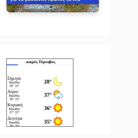
καιρός Τύρναβος