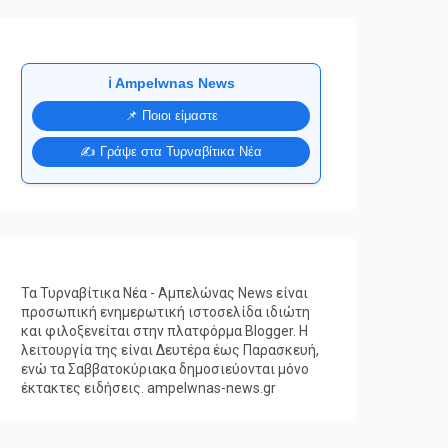
ℹ️ Ampelwnas News
📌 Ποιοι είμαστε
✍️ Γράψε στα Τυρναβίτικα Νέα
Τα Τυρναβίτικα Νέα - Αμπελώνας News είναι
προσωπική ενημερωτική ιστοσελίδα ιδιώτη
και φιλοξενείται στην πλατφόρμα Blogger. Η
λειτουργία της είναι Δευτέρα έως Παρασκευή,
ενώ τα Σαββατοκύριακα δημοσιεύονται μόνο
έκτακτες ειδήσεις. ampelwnas-news.gr