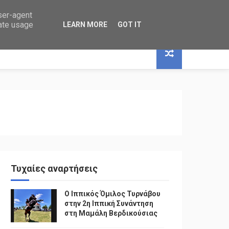
user-agent
rate usage
LEARN MORE
GOT IT
Τυχαίες αναρτήσεις
Ο Ιππικός Όμιλος Τυρνάβου
στην 2η Ιππική Συνάντηση
στη Μαμάλη Βερδικούσιας