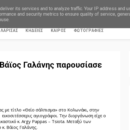
eliver its services and to analyze traffic. Your IP address and 
ormance and security metrics to ensure quality of service, gene
buse.
ΛΑΡΙΣΑΣ
ΚΗΔΕΙΕΣ
ΚΑΙΡΟΣ
ΦΩΤΟΓΡΑΦΙΕΣ
 Βάϊος Γαλάνης παρουσίασε
ας με τίτλο «Θείο σάλπισμα» στο Κολωνάκι, στην
εικοσιτέσσερις αγιογράφοι. Την διοργάνωση είχε ο
αστικό κ. Αrgy Pappas – Tsiota. Μεταξύ των
 κ. Βάϊος Γαλάνης.