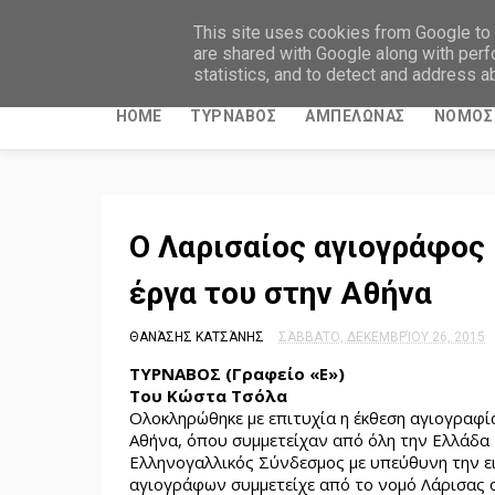
ΤΥΡΝΑΒΙΤΙΚΑ ΝΕΑ
This site uses cookies from Google to d
are shared with Google along with perf
statistics, and to detect and address a
HOME
ΤΥΡΝΑΒΟΣ
ΑΜΠΕΛΩΝΑΣ
ΝΟΜΟΣ 
Ο Λαρισαίος αγιογράφος
έργα του στην Αθήνα
ΘΑΝΆΣΗΣ ΚΑΤΣΆΝΗΣ
ΣΆΒΒΑΤΟ, ΔΕΚΕΜΒΡΊΟΥ 26, 2015
TY
ΡΝΑΒΟΣ (Γραφείο «Ε»)
Του Κώστα Τσόλα
Ολοκληρώθηκε με επιτυχία η έκθεση αγιογραφί
Αθήνα, όπου συμμετείχαν από όλη την Ελλάδα 
Ελληνογαλλικός Σύνδεσμος με υπεύθυνη την εικ
αγιογράφων συμμετείχε από το νομό Λάρισας ο