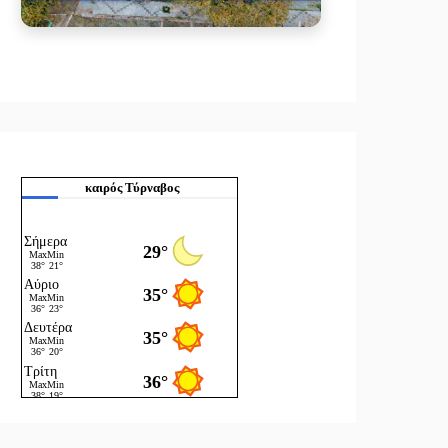
καιρός Τύρναβος