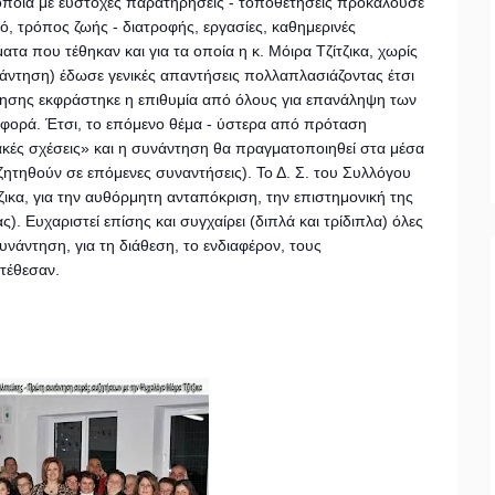
 οποία με εύστοχες παρατηρήσεις - τοποθετήσεις προκαλούσε
, τρόπος ζωής - διατροφής, εργασίες, καθημερινές
ατα που τέθηκαν και για τα οποία η κ. Μόιρα Τζίτζικα, χωρίς
άντηση) έδωσε γενικές απαντήσεις πολλαπλασιάζοντας έτσι
τησης εκφράστηκε η επιθυμία από όλους για επανάληψη των
 φορά. Έτσι, το επόμενο θέμα - ύστερα από πρόταση
ιακές σχέσεις» και η συνάντηση θα πραγματοποιηθεί στα μέσα
ζητηθούν σε επόμενες συναντήσεις). Το Δ. Σ. του Συλλόγου
τζικα, για την αυθόρμητη ανταπόκριση, την επιστημονική της
ς). Ευχαριστεί επίσης και συγχαίρει (διπλά και τρίδιπλα) όλες
άντηση, για τη διάθεση, το ενδιαφέρον, τους
ατέθεσαν.