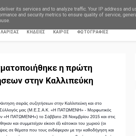
eliver its services and to analyze traffic. Your IP address and 
ormance and security metrics to ensure quality of service, gene
buse.
ΛΑΡΙΣΑΣ
ΚΗΔΕΙΕΣ
ΚΑΙΡΟΣ
ΦΩΤΟΓΡΑΦΙΕΣ
γματοποιήθηκε η πρώτη
ήσεων στην Καλλιπεύκη
άντηση σειράς συζητήσεων στην Καλλιπεύκη και στο
ο Σύλλογός μας (Μ.Ε.Σ.Α.Κ. «Η ΠΑΤΩΜΕΝΗ» - Μορφωτικός
ών «Η ΠΑΤΩΜΕΝΗ») το Σάββατο 28 Νοεμβρίου 2015 και στις
αν και συμμετείχαν είκοσι έξι κάτοικοι του χωριού (οι
ψεις σε θέματα που τους ενδιέ
φεραν με την καθοδήγηση και