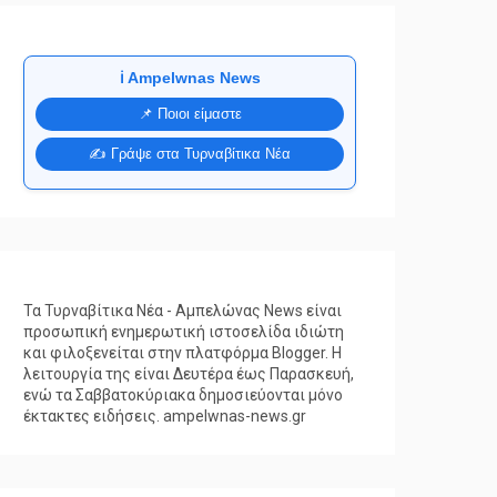
ℹ️ Ampelwnas News
📌 Ποιοι είμαστε
✍️ Γράψε στα Τυρναβίτικα Νέα
Τα Τυρναβίτικα Νέα - Αμπελώνας News είναι
προσωπική ενημερωτική ιστοσελίδα ιδιώτη
και φιλοξενείται στην πλατφόρμα Blogger. Η
λειτουργία της είναι Δευτέρα έως Παρασκευή,
ενώ τα Σαββατοκύριακα δημοσιεύονται μόνο
έκτακτες ειδήσεις. ampelwnas-news.gr