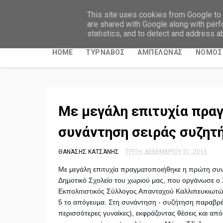
ΤΥΡΝΑΒΙΤΙΚΑ ΝΕΑ
This site uses cookies from Google to d
are shared with Google along with perf
statistics, and to detect and address a
HOME
ΤΥΡΝΑΒΟΣ
ΑΜΠΕΛΩΝΑΣ
ΝΟΜΟΣ 
Με μεγάλη επιτυχία πρα
συνάντηση σειράς συζητ
ΘΑΝΆΣΗΣ ΚΑΤΣΆΝΗΣ
ΤΡΊΤΗ, ΔΕΚΕΜΒΡΊΟΥ 01, 2015
Με μεγάλη επιτυχία πραγματοποιήθηκε η πρώτη συν
Δημοτικό Σχολείο του χωριού μας, που οργάνωσε 
Εκπολιτιστικός Σύλλογος Απανταχού Καλλιπευκιωτ
5 το απόγευμα. Στη συνάντηση - συζήτηση παραβρέθηκ
περισσότερες γυναίκες), εκφράζοντας θέσεις και από