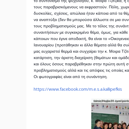
το συντονισμό της ψυχολόγου, κ. Μόιρα Τζίτζικα, η
τους παραβρισκόμενους να εκφραστούν. Πόλη, χωριό
δυσκολίες, σχέσεις, απώλεια ήταν κάποια από τα θέμ
να αναπτύξει (δεν θα μπορούσα άλλωστε σε μια συν
τους προβληματισμούς μας. Με το τέλος της συνάν
συναντήσεων με συγκεκριμένο θέμα, όμως, για κάθε
κάποιων που έγινε αποδεκτή, θα είναι το «Οικογενε
Ιανουαρίου (προτάθηκαν κι άλλα θέματα αλλά θα συ
μας ευχαριστεί θερμά και συγχαίρει την κ. Μοιρα Τζί
κατάρτιση, την άριστη διαχείριση (θεμάτων και ομάδα
και όλους όσους παραβρέθηκαν στην πρώτη αυτή συν
προβληματισμούς αλλά και τις απόψεις τις οποίες κ
Οι φωτογραφίες είναι από τη συνάντηση.
https://www.facebook.com/m.e.s.a.kallipefkis