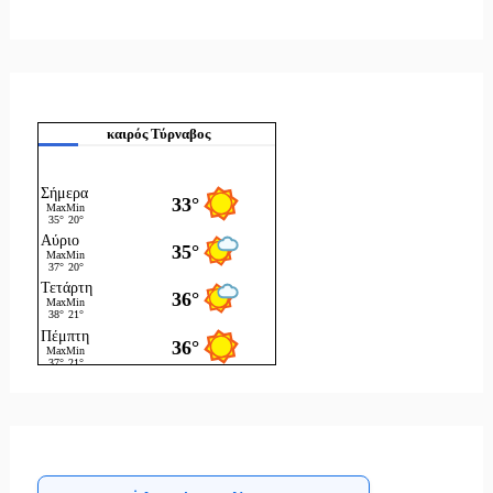
καιρός Τύρναβος