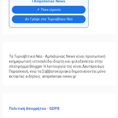
ℹ️ Ampelwnas News
📌 Ποιοι είμαστε
✍️ Γράψε στα Τυρναβίτικα Νέα
Τα Τυρναβίτικα Νέα - Αμπελώνας News είναι προσωπική
ενημερωτική ιστοσελίδα ιδιώτη και φιλοξενείται στην
πλατφόρμα Blogger. Η λειτουργία της είναι Δευτέρα έως
Παρασκευή, ενώ τα Σαββατοκύριακα δημοσιεύονται μόνο
έκτακτες ειδήσεις. ampelwnas-news.gr
Πολιτική Απορρήτου - GDPR