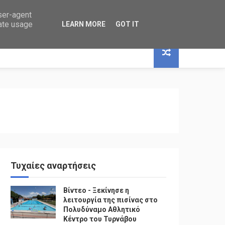
user-agent
rate usage
LEARN MORE
GOT IT
Τυχαίες αναρτήσεις
Βίντεο - Ξεκίνησε η
λειτουργία της πισίνας στο
Πολυδύναμο Αθλητικό
Κέντρο του Τυρνάβου