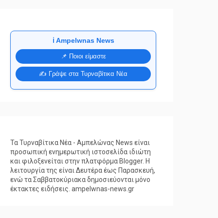
ℹ️ Ampelwnas News
📌 Ποιοι είμαστε
✍️ Γράψε στα Τυρναβίτικα Νέα
Τα Τυρναβίτικα Νέα - Αμπελώνας News είναι
προσωπική ενημερωτική ιστοσελίδα ιδιώτη
και φιλοξενείται στην πλατφόρμα Blogger. Η
λειτουργία της είναι Δευτέρα έως Παρασκευή,
ενώ τα Σαββατοκύριακα δημοσιεύονται μόνο
έκτακτες ειδήσεις. ampelwnas-news.gr