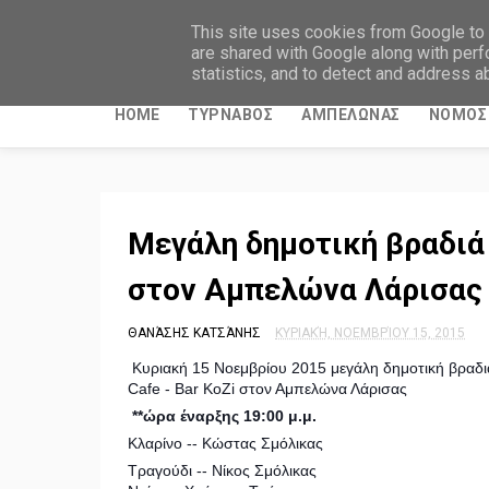
ΤΥΡΝΑΒΙΤΙΚΑ ΝΕΑ
This site uses cookies from Google to d
are shared with Google along with perf
statistics, and to detect and address a
HOME
ΤΥΡΝΑΒΟΣ
ΑΜΠΕΛΩΝΑΣ
ΝΟΜΟΣ 
Mεγάλη δημοτική βραδιά 
στον Αμπελώνα Λάρισας
ΘΑΝΆΣΗΣ ΚΑΤΣΆΝΗΣ
ΚΥΡΙΑΚΉ, ΝΟΕΜΒΡΊΟΥ 15, 2015
Κυριακή 15 Νοεμβρίου 2015 μεγάλη δημοτική βραδι
Cafe - Bar KoZi στον Αμπελώνα Λάρισας
**ώρα έναρξης 19:00 μ.μ.
Κλαρίνο -- Κώστας Σμόλικας
Τραγούδι -- Νίκος Σμόλικας