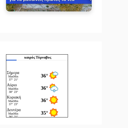
καιρός Τύρναβος