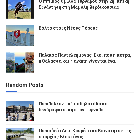
Ο Ιππικός Όμιλος Τυρνάβου στην 2η Ιππική
Συνάντηση στη Μαμάλη Βερδικούσιας
Βόλτα στους Νέους Πόρους
Παλαιός Παντελεήμονας: Εκεί που η πέτρα,
η θάλασσα και η αγάπη γίνονται ένα.
Random Posts
Περιβαλλοντική ποδηλατάδα και
δενδροφύτευση στον Τύρναβο
Περιοδεία Δημ. Κουρέτα σε Κοινότητες της
επαρχίας Ελασσόνας