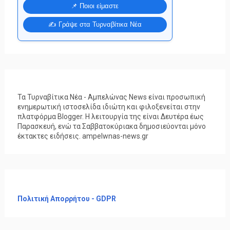
📌 Ποιοι είμαστε
✍️ Γράψε στα Τυρναβίτικα Νέα
Τα Τυρναβίτικα Νέα - Αμπελώνας News είναι προσωπική
ενημερωτική ιστοσελίδα ιδιώτη και φιλοξενείται στην
πλατφόρμα Blogger. Η λειτουργία της είναι Δευτέρα έως
Παρασκευή, ενώ τα Σαββατοκύριακα δημοσιεύονται μόνο
έκτακτες ειδήσεις. ampelwnas-news.gr
Πολιτική Απορρήτου - GDPR