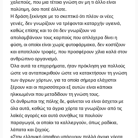
χαλεπούς, που μια τέτοια γνώση αν μη τι άλλο είναι
πολύτιμη, όσο ποτέ άλλοτε.
Η δράση ξεκίνησε με το σκεπτικό ότι πλέον οι νέες
γενιές, δεν γνωρίζουν να τρέφονται καταρχήν υγιεινά,
καθώς επίσης και το ότι δεν γνωρίζουν να
απολαμβάνουν τους καρπούς που απλόχερα δίνει η
φύση, οι οποίοι είναι χωρίς φυτοφάρμακα, δεν κοστίζουν
και αποτελούν τροφές, που προσφέρουν χίλια καλά στον
ανθρώπινο οργανισμό.
Όλα αυτά τα επιχειρήματα, ήταν πρόκληση για πολλούς
ώστε να ανταποκριθούν ώστε να κατακτήσουν τη γνώση
των άγριων χόρτων, για τα οποία σήμερα ελάχιστοι
ξέρουν και οι περισσότεροι εξ αυτών είναι κάποιοι
ηλικιωμένοι που μεταδίδουν τη γνώση τους.
Οι άνθρωποι της πόλης δε, φαίνεται να είναι άσχετοι με
όλα αυτά, καθώς τα άγρια χόρτα τα γνωρίζουν από τις
λαϊκές αγορές και αυτά συνήθως τα πουλούν
παραγωγοί, οι οποίοι τα καλλιεργούν, όπως ραδίκια,
λάπατα και ζοχούς.
«Στην ελληνική ύπαιθρο υπάρχουν πολλά άγρια χόρτα