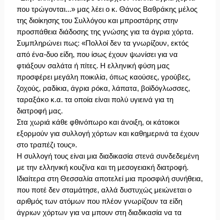
που τρώγονται...» μας λέει ο κ. Θάνος Βαθράκης μέλος
της διοίκησης του Συλλόγου και μπροστάρης στην
προσπάθεια διάδοσης της γνώσης για τα άγρια χόρτα.
Συμπληρώνει πως: «Πολλοί δεν τα γνωρίζουν, εκτός
από ένα-δυο είδη, που ίσως έχουν ψωνίσει για να
φτιάξουν σαλάτα ή πίτες. Η ελληνική φύση μας
προσφέρει μεγάλη ποικιλία, όπως καούσες, γρούβες,
ζοχούς, ραδίκια, άγρια ρόκα, λάπατα, βοϊδόγλωσσες,
ταραξάκο κ.α. τα οποία είναι πολύ υγιεινά για τη
διατροφή μας.
Στα χωριά κάθε φθινόπωρο και άνοιξη, οι κάτοικοι
εξορμούν για συλλογή χόρτων και καθημερινά τα έχουν
στο τραπέζι τους».
Η συλλογή τους είναι μια διαδικασία στενά συνδεδεμένη
με την ελληνική κουζίνα και τη μεσογειακή διατροφή.
Ιδιαίτερα στη Θεσσαλία αποτελεί μια προσφιλή συνήθεια,
που ποτέ δεν σταμάτησε, αλλά δυστυχώς μειώνεται ο
αριθμός των ατόμων που πλέον γνωρίζουν τα είδη
άγριων χόρτων για να μπουν στη διαδικασία να τα