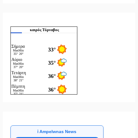
καιρός Τύρναβος
ℹ️ Ampelwnas News