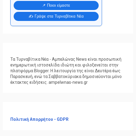
📌 Ποιοι είμαστε
✍️ Γράψε στα Τυρναβίτικα Νέα
Τα Τυρναβίτικα Νέα - Αμπελώνας News είναι προσωπική
ενημερωτική ιστοσελίδα ιδιώτη και φιλοξενείται στην
πλατφόρμα Blogger. Η λειτουργία της είναι Δευτέρα έως
Παρασκευή, ενώ τα Σαββατοκύριακα δημοσιεύονται μόνο
έκτακτες ειδήσεις. ampelwnas-news.gr
Πολιτική Απορρήτου - GDPR