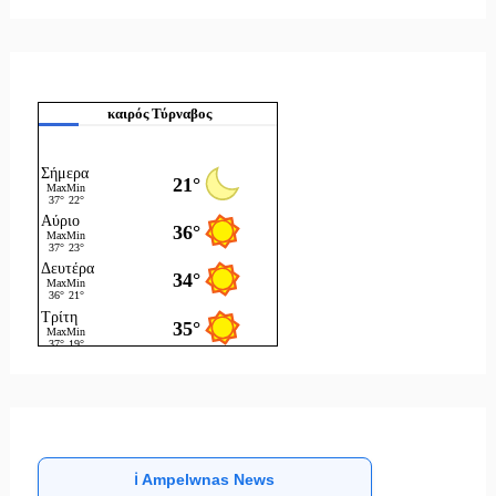
καιρός Τύρναβος
ℹ️ Ampelwnas News