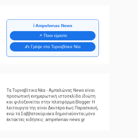
ℹ️ Ampelwnas News
📌 Ποιοι είμαστε
✍️ Γράψε στα Τυρναβίτικα Νέα
Τα Τυρναβίτικα Νέα - Αμπελώνας News είναι
προσωπική ενημερωτική ιστοσελίδα ιδιώτη
και φιλοξενείται στην πλατφόρμα Blogger. Η
λειτουργία της είναι Δευτέρα έως Παρασκευή,
ενώ τα Σαββατοκύριακα δημοσιεύονται μόνο
έκτακτες ειδήσεις. ampelwnas-news.gr