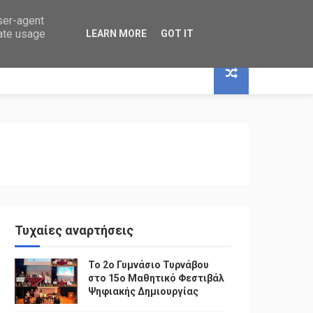
user-agent
rate usage
LEARN MORE
GOT IT
Τυχαίες αναρτήσεις
To 2ο Γυμνάσιο Τυρνάβου
στο 15ο Μαθητικό Φεστιβάλ
Ψηφιακής Δημιουργίας