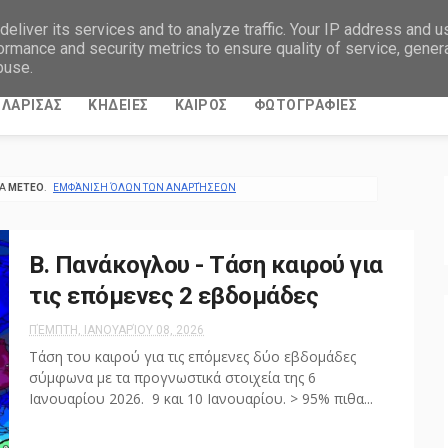
eliver its services and to analyze traffic. Your IP address and 
ormance and security metrics to ensure quality of service, gene
buse.
ΛΑΡΙΣΑΣ
ΚΗΔΕΙΕΣ
ΚΑΙΡΟΣ
ΦΩΤΟΓΡΑΦΙΕΣ
ΤΑ
METEO
.
ΕΜΦΆΝΙΣΗ ΌΛΩΝ ΤΩΝ ΑΝΑΡΤΉΣΕΩΝ
Β. Πανάκογλου - Τάση καιρού για
τις επόμενες 2 εβδομάδες
ΠΈΜΠΤΗ, ΙΑΝΟΥΑΡΊΟΥ 08, 2026
Τάση του καιρού για τις επόμενες δύο εβδομάδες
σύμφωνα με τα προγνωστικά στοιχεία της 6
Ιανουαρίου 2026. 9 και 10 Ιανουαρίου. > 95% πιθα...