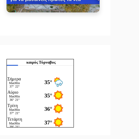
καιρός Τύρναβος