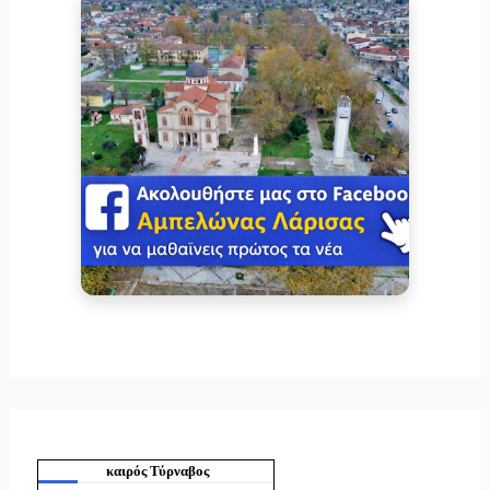
καιρός Τύρναβος