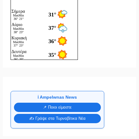
ℹ️ Ampelwnas News
📌 Ποιοι είμαστε
✍️ Γράψε στα Τυρναβίτικα Νέα