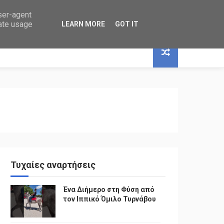
user-agent
rate usage
LEARN MORE
GOT IT
Τυχαίες αναρτήσεις
Ένα Διήμερο στη Φύση από
τον Ιππικό Όμιλο Τυρνάβου