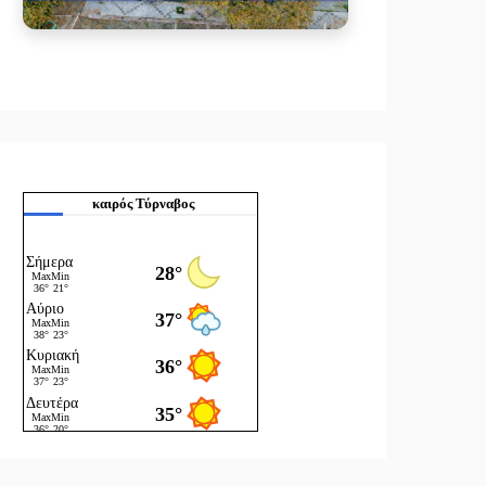
καιρός Τύρναβος