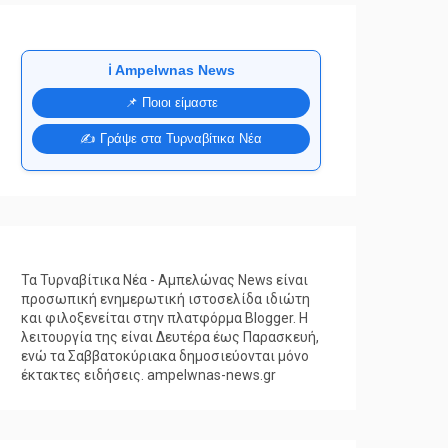
ℹ️ Ampelwnas News
📌 Ποιοι είμαστε
✍️ Γράψε στα Τυρναβίτικα Νέα
Τα Τυρναβίτικα Νέα - Αμπελώνας News είναι
προσωπική ενημερωτική ιστοσελίδα ιδιώτη
και φιλοξενείται στην πλατφόρμα Blogger. Η
λειτουργία της είναι Δευτέρα έως Παρασκευή,
ενώ τα Σαββατοκύριακα δημοσιεύονται μόνο
έκτακτες ειδήσεις. ampelwnas-news.gr