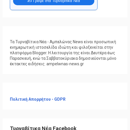
✍️ Γράψε στα Τυρναβίτικα Νέα
Τα Τυρναβίτικα Νέα - Αμπελώνας News είναι προσωπική
ενημερωτική ιστοσελίδα ιδιώτη και φιλοξενείται στην
πλατφόρμα Blogger. Η λειτουργία της είναι Δευτέρα έως
Παρασκευή, ενώ τα Σαββατοκύριακα δημοσιεύονται μόνο
έκτακτες ειδήσεις. ampelwnas-news.gr
Πολιτική Απορρήτου - GDPR
Τυρναβίτικα Νέα Facebook