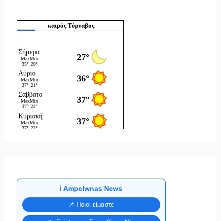
καιρός Τύρναβος
ℹ️ Ampelwnas News
📌 Ποιοι είμαστε