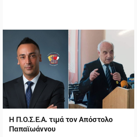
Η Π.Ο.Σ.Ε.Α. τιμά τον Απόστολο
Παπαϊωάννου