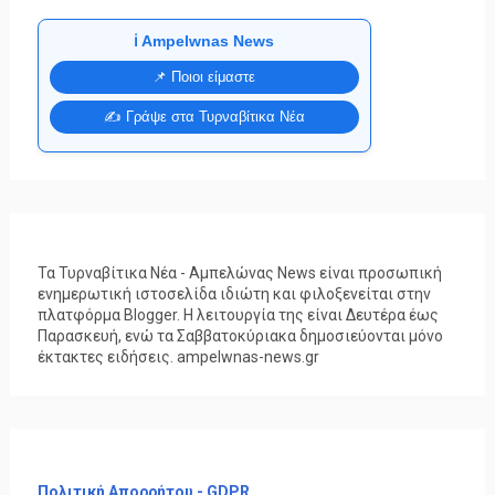
ℹ️ Ampelwnas News
📌 Ποιοι είμαστε
✍️ Γράψε στα Τυρναβίτικα Νέα
Τα Τυρναβίτικα Νέα - Αμπελώνας News είναι προσωπική
ενημερωτική ιστοσελίδα ιδιώτη και φιλοξενείται στην
πλατφόρμα Blogger. Η λειτουργία της είναι Δευτέρα έως
Παρασκευή, ενώ τα Σαββατοκύριακα δημοσιεύονται μόνο
έκτακτες ειδήσεις. ampelwnas-news.gr
Πολιτική Απορρήτου - GDPR