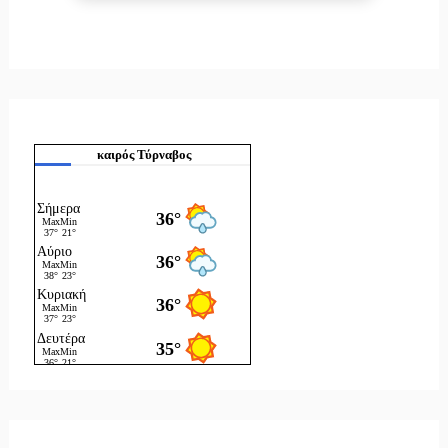
καιρός Τύρναβος