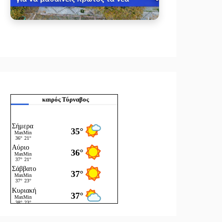
καιρός Τύρναβος