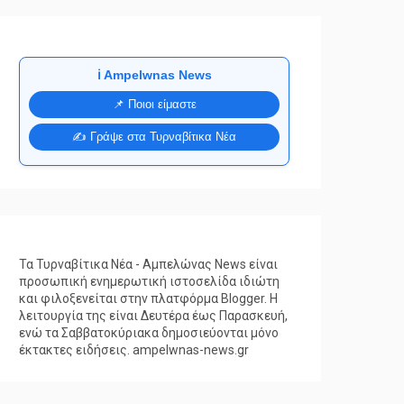
ℹ️ Ampelwnas News
📌 Ποιοι είμαστε
✍️ Γράψε στα Τυρναβίτικα Νέα
Τα Τυρναβίτικα Νέα - Αμπελώνας News είναι
προσωπική ενημερωτική ιστοσελίδα ιδιώτη
και φιλοξενείται στην πλατφόρμα Blogger. Η
λειτουργία της είναι Δευτέρα έως Παρασκευή,
ενώ τα Σαββατοκύριακα δημοσιεύονται μόνο
έκτακτες ειδήσεις. ampelwnas-news.gr