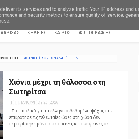
eliver its services and to analyze traffic. Your IP address and 
ormance and security metrics to ensure quality of service, gene
buse.
ΛΑΡΙΣΑΣ
ΚΗΔΕΙΕΣ
ΚΑΙΡΟΣ
ΦΩΤΟΓΡΑΦΙΕΣ
ΉΜΟΣ ΑΓΙΆΣ
.
ΕΜΦΆΝΙΣΗ ΌΛΩΝ ΤΩΝ ΑΝΑΡΤΉΣΕΩΝ
Χιόνια μέχρι τη θάλασσα στη
Σωτηρίτσα
ΤΡΊΤΗ, ΙΑΝΟΥΑΡΊΟΥ 20, 2026
Το… πολικό για τα ελληνικά δεδομένα ψύχος που
επικράτησε τις τελευταίες ώρες στη χώρα δεν
περιορίστηκε μόνο στις ορεινές και ημιορεινές πε...