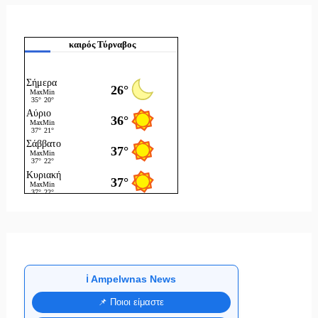
καιρός Τύρναβος
ℹ️ Ampelwnas News
📌 Ποιοι είμαστε