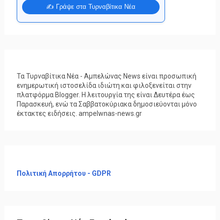
✍️ Γράψε στα Τυρναβίτικα Νέα
Τα Τυρναβίτικα Νέα - Αμπελώνας News είναι προσωπική
ενημερωτική ιστοσελίδα ιδιώτη και φιλοξενείται στην
πλατφόρμα Blogger. Η λειτουργία της είναι Δευτέρα έως
Παρασκευή, ενώ τα Σαββατοκύριακα δημοσιεύονται μόνο
έκτακτες ειδήσεις. ampelwnas-news.gr
Πολιτική Απορρήτου - GDPR